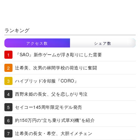
ランキング
アクセス数
シェア数
『SAO』新作ゲームが浮き彫りにした需要
辻希美、次男の林間学校の荷造りに奮闘
ハイブリッド冷却服『CORO』
西野未姫の長女、父を恋しがり号泣
セイコー145周年限定モデル発売
約150万円の“立ち乗り式草刈機”を紹介
辻希美の長女・希空、大胆イメチェン