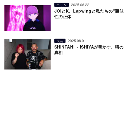
2025.06.22
コラム
JOIとK、Lapwingと私たちの“類似
性の正体”
2025.08.01
文芸
SHINTANI × ISHIYAが明かす、噂の
真相