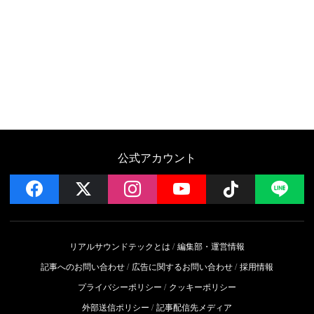
公式アカウント
facebook
x
instagram
YouTube
Follow on 
LI
リアルサウンドテックとは
編集部・運営情報
記事へのお問い合わせ
広告に関するお問い合わせ
採用情報
プライバシーポリシー
クッキーポリシー
外部送信ポリシー
記事配信先メディア