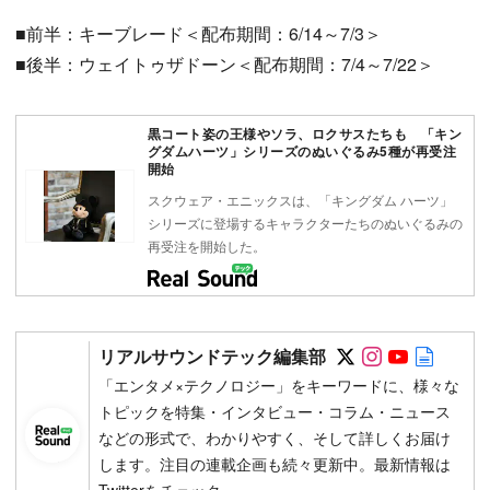
■前半：キーブレード＜配布期間：6/14～7/3＞
■後半：ウェイトゥザドーン＜配布期間：7/4～7/22＞
黒コート姿の王様やソラ、ロクサスたちも 「キン
グダムハーツ」シリーズのぬいぐるみ5種が再受注
開始
スクウェア・エニックスは、「キングダム ハーツ」
シリーズに登場するキャラクターたちのぬいぐるみの
再受注を開始した。
Follow on SN
Follow on 
Follow 
Autho
リアルサウンドテック編集部
「エンタメ×テクノロジー」をキーワードに、様々な
トピックを特集・インタビュー・コラム・ニュース
などの形式で、わかりやすく、そして詳しくお届け
します。注目の連載企画も続々更新中。最新情報は