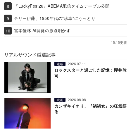
『LuckyFes'26』ABEMA配信タイムテーブル公開
テリー伊藤、1950年代の“珍車”にうっとり
宮本佳林 AI開発の原点明かす
15:15更新
リアルサウンド厳選記事
2026.07.11
連載
ロックスターと過ごした記憶：櫻井敦
司
2026.08.08
映画
カンザキイオリ、『禍禍女』の狂気語
る