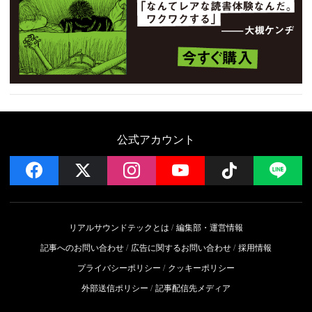
公式アカウント
facebook
x
instagram
YouTube
Follow on 
LI
リアルサウンドテックとは
編集部・運営情報
記事へのお問い合わせ
広告に関するお問い合わせ
採用情報
プライバシーポリシー
クッキーポリシー
外部送信ポリシー
記事配信先メディア