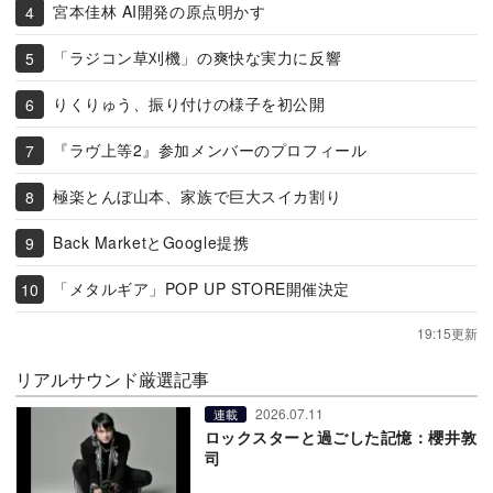
宮本佳林 AI開発の原点明かす
「ラジコン草刈機」の爽快な実力に反響
りくりゅう、振り付けの様子を初公開
『ラヴ上等2』参加メンバーのプロフィール
極楽とんぼ山本、家族で巨大スイカ割り
Back MarketとGoogle提携
「メタルギア」POP UP STORE開催決定
19:15更新
リアルサウンド厳選記事
2026.07.11
連載
ロックスターと過ごした記憶：櫻井敦
司