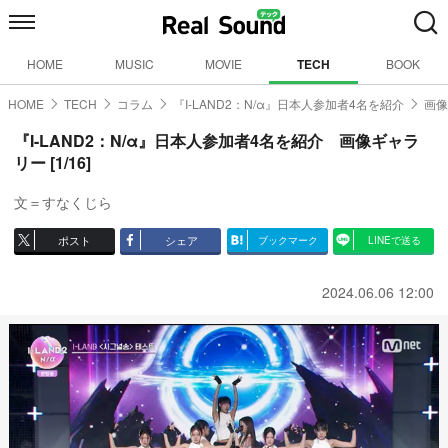
HOME
MUSIC
MOVIE
TECH
BOOK
HOME
TECH
コラム
『I-LAND2：N/α』日本人参加者4名を紹介
画像
『I-LAND2：N/α』日本人参加者4名を紹介 画像ギャラ
リー [1/16]
文＝すなくじら
ポスト
シェア
ブックマーク
LINEで送る
2024.06.06 12:00