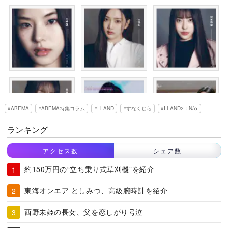
ABEMA
ABEMA特集コラム
I-LAND
すなくじら
I-LAND2：N/α
ランキング
アクセス数
シェア数
約150万円の“立ち乗り式草刈機”を紹介
東海オンエア としみつ、高級腕時計を紹介
西野未姫の長女、父を恋しがり号泣