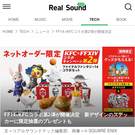
HOME
MUSIC
MOVIE
TECH
BOOK
HOME
TECH
ニュース
FF14×KFCコラボ第2弾が開催決定
FF14×KFCコラボ第2弾が開催決定 新デザインのステッ
カーに限定抽選のプレゼントも
文＝リアルサウンドテック編集部、画像＝© SQUARE ENIX