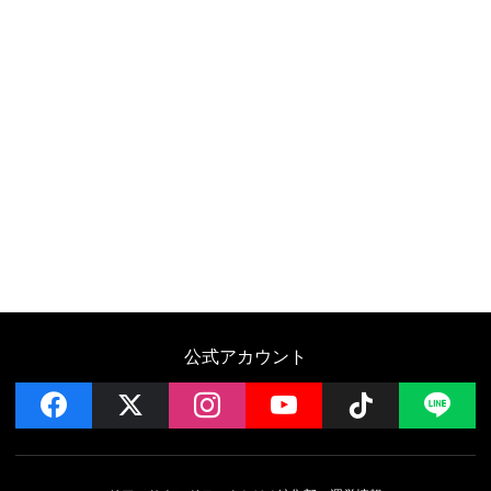
公式アカウント
facebook
x
instagram
YouTube
Follow on 
LI