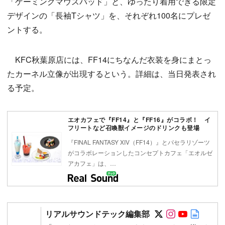
「ゲーミングマウスパッド」と、ゆったり着用できる限定
デザインの「長袖Tシャツ」を、それぞれ100名にプレゼ
ントする。
KFC秋葉原店には、FF14にちなんだ衣装を身にまとっ
たカーネル立像が出現するという。詳細は、当日発表され
る予定。
エオカフェで『FF14』と『FF16』がコラボ！ イ
フリートなど召喚獣イメージのドリンクも登場
『FINAL FANTASY XIV（FF14）』とパセラリゾーツ
がコラボレーションしたコンセプトカフェ「エオルゼ
アカフェ」は、…
Follow on SN
Follow on 
Follow 
Autho
リアルサウンドテック編集部