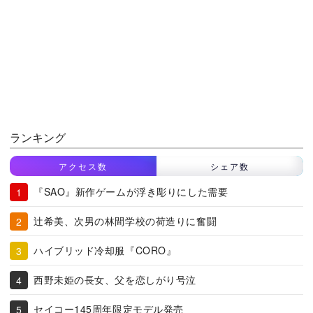
ランキング
アクセス数
シェア数
『SAO』新作ゲームが浮き彫りにした需要
辻希美、次男の林間学校の荷造りに奮闘
ハイブリッド冷却服『CORO』
西野未姫の長女、父を恋しがり号泣
セイコー145周年限定モデル発売