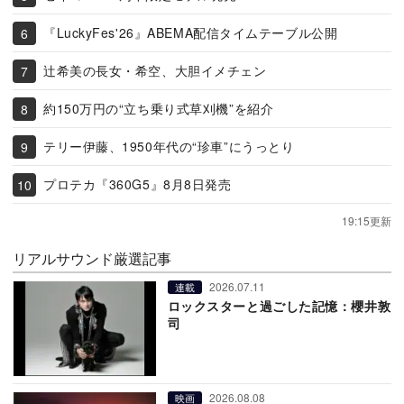
『LuckyFes'26』ABEMA配信タイムテーブル公開
辻希美の長女・希空、大胆イメチェン
約150万円の“立ち乗り式草刈機”を紹介
テリー伊藤、1950年代の“珍車”にうっとり
プロテカ『360G5』8月8日発売
19:15更新
リアルサウンド厳選記事
2026.07.11
連載
ロックスターと過ごした記憶：櫻井敦
司
2026.08.08
映画