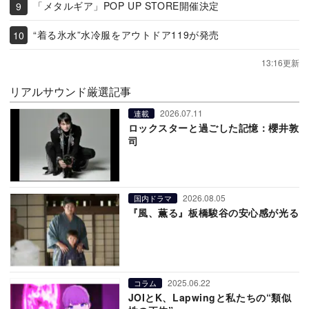
「メタルギア」POP UP STORE開催決定
“着る氷水”水冷服をアウトドア119が発売
13:16更新
リアルサウンド厳選記事
2026.07.11
連載
ロックスターと過ごした記憶：櫻井敦
司
2026.08.05
国内ドラマ
『風、薫る』板橋駿谷の安心感が光る
2025.06.22
コラム
JOIとK、Lapwingと私たちの“類似