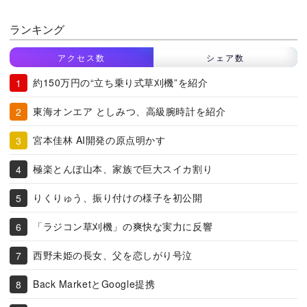
ランキング
アクセス数
シェア数
約150万円の“立ち乗り式草刈機”を紹介
東海オンエア としみつ、高級腕時計を紹介
宮本佳林 AI開発の原点明かす
極楽とんぼ山本、家族で巨大スイカ割り
りくりゅう、振り付けの様子を初公開
「ラジコン草刈機」の爽快な実力に反響
西野未姫の長女、父を恋しがり号泣
Back MarketとGoogle提携