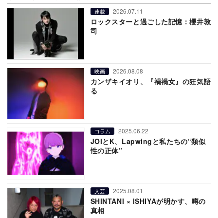
2026.07.11
連載
ロックスターと過ごした記憶：櫻井敦
司
2026.08.08
映画
カンザキイオリ、『禍禍女』の狂気語
る
2025.06.22
コラム
JOIとK、Lapwingと私たちの“類似
性の正体”
2025.08.01
文芸
SHINTANI × ISHIYAが明かす、噂の
真相