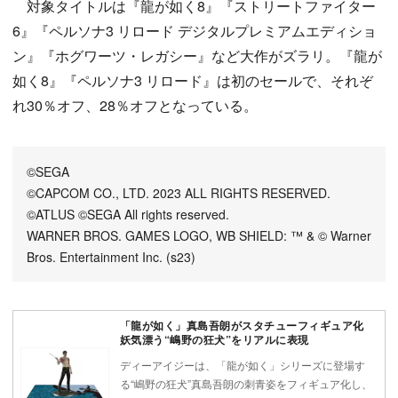
対象タイトルは『龍が如く8』『ストリートファイター
6』『ペルソナ3 リロード デジタルプレミアムエディショ
ン』『ホグワーツ・レガシー』など大作がズラリ。『龍が
如く8』『ペルソナ3 リロード』は初のセールで、それぞ
れ30％オフ、28％オフとなっている。
©SEGA
©CAPCOM CO., LTD. 2023 ALL RIGHTS RESERVED.
©ATLUS ©SEGA All rights reserved.
WARNER BROS. GAMES LOGO, WB SHIELD: ™ & © Warner
Bros. Entertainment Inc. (s23)
「龍が如く」真島吾朗がスタチューフィギュア化
妖気漂う“嶋野の狂犬”をリアルに表現
ディーアイジーは、「龍が如く」シリーズに登場す
る“嶋野の狂犬”真島吾朗の刺青姿をフィギュア化し、