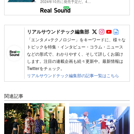
2024年10月に発売予定だ。4…
Follow on SN
Follow on 
Follow 
Autho
リアルサウンドテック編集部
「エンタメ×テクノロジー」をキーワードに、様々な
トピックを特集・インタビュー・コラム・ニュース
などの形式で、わかりやすく、そして詳しくお届け
します。注目の連載企画も続々更新中。最新情報は
Twitterをチェック。
リアルサウンドテック編集部の記事一覧はこちら
関連記事