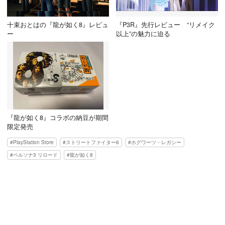
十束おとはの『龍が如く8』レビュ
『P3R』先行レビュー “リメイク
ー
以上”の魅力に迫る
『龍が如く8』コラボの納豆が期間
限定発売
PlayStation Store
ストリートファイター6
ホグワーツ・レガシー
ペルソナ3 リロード
龍が如く8