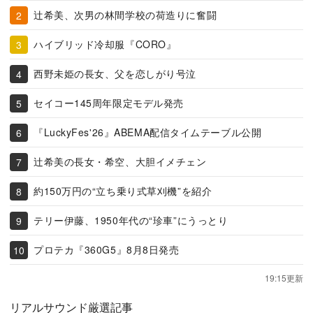
辻希美、次男の林間学校の荷造りに奮闘
ハイブリッド冷却服『CORO』
西野未姫の長女、父を恋しがり号泣
セイコー145周年限定モデル発売
『LuckyFes'26』ABEMA配信タイムテーブル公開
辻希美の長女・希空、大胆イメチェン
約150万円の“立ち乗り式草刈機”を紹介
テリー伊藤、1950年代の“珍車”にうっとり
プロテカ『360G5』8月8日発売
19:15更新
リアルサウンド厳選記事