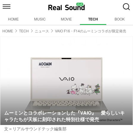
HOME
MUSIC
MOVIE
TECH
BOOK
HOME
TECH
ニュース
VAIO F16・F14のムーミンコラボが限定発売
ムーミンとコラボレーションした『VAIO』 愛らしいキ
ャラたちが天板に刻印された特別仕様で発売
文＝リアルサウンドテック編集部