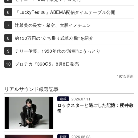
『LuckyFes'26』ABEMA配信タイムテーブル公開
辻希美の長女・希空、大胆イメチェン
約150万円の“立ち乗り式草刈機”を紹介
テリー伊藤、1950年代の“珍車”にうっとり
プロテカ『360G5』8月8日発売
19:15更新
リアルサウンド厳選記事
2026.07.11
連載
ロックスターと過ごした記憶：櫻井敦
司
2026.08.08
映画