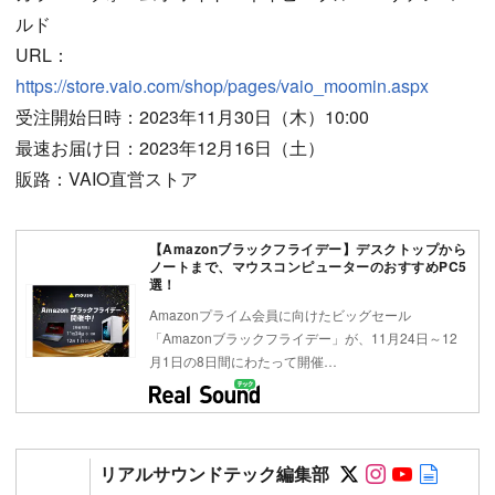
ルド
URL：
https://store.vaio.com/shop/pages/vaio_moomin.aspx
受注開始日時：2023年11月30日（木）10:00
最速お届け日：2023年12月16日（土）
販路：VAIO直営ストア
【Amazonブラックフライデー】デスクトップから
ノートまで、マウスコンピューターのおすすめPC5
選！
Amazonプライム会員に向けたビッグセール
「Amazonブラックフライデー」が、11月24日～12
月1日の8日間にわたって開催…
Follow on SN
Follow on 
Follow 
Autho
リアルサウンドテック編集部