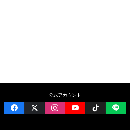
公式アカウント
facebook
x
instagram
YouTube
Follow on 
LI