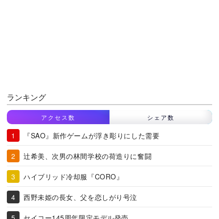
ランキング
アクセス数
シェア数
『SAO』新作ゲームが浮き彫りにした需要
辻希美、次男の林間学校の荷造りに奮闘
ハイブリッド冷却服『CORO』
西野未姫の長女、父を恋しがり号泣
セイコー145周年限定モデル発売