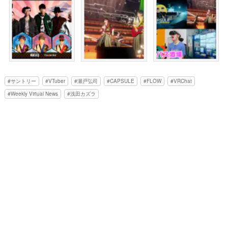
サントリー
VTuber
瀬戸弘司
CAPSULE
FLOW
VRChat
Weekly Virtual News
浅田カズラ