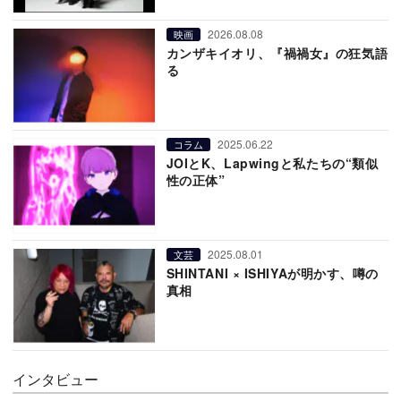
2026.08.08
映画
カンザキイオリ、『禍禍女』の狂気語
る
2025.06.22
コラム
JOIとK、Lapwingと私たちの“類似
性の正体”
2025.08.01
文芸
SHINTANI × ISHIYAが明かす、噂の
真相
インタビュー