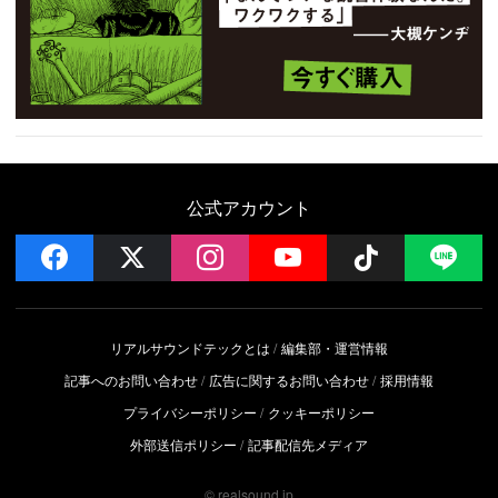
公式アカウント
facebook
x
instagram
YouTube
Follow on 
LI
リアルサウンドテックとは
編集部・運営情報
記事へのお問い合わせ
広告に関するお問い合わせ
採用情報
プライバシーポリシー
クッキーポリシー
外部送信ポリシー
記事配信先メディア
© realsound.jp