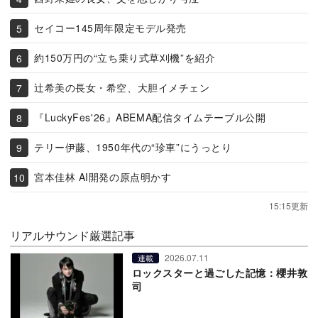
セイコー145周年限定モデル発売
約150万円の“立ち乗り式草刈機”を紹介
辻希美の長女・希空、大胆イメチェン
『LuckyFes'26』ABEMA配信タイムテーブル公開
テリー伊藤、1950年代の“珍車”にうっとり
宮本佳林 AI開発の原点明かす
15:15更新
リアルサウンド厳選記事
2026.07.11
連載
ロックスターと過ごした記憶：櫻井敦
司