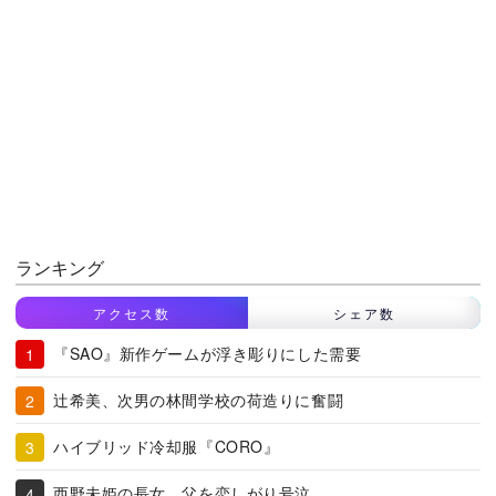
ランキング
アクセス数
シェア数
『SAO』新作ゲームが浮き彫りにした需要
辻希美、次男の林間学校の荷造りに奮闘
ハイブリッド冷却服『CORO』
西野未姫の長女、父を恋しがり号泣