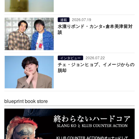
2026.07.19
連載
水溜りボンド・カンタ×倉本美津留対
談
2026.07.22
インタビュー
チェ・ジョンヒョプ、イメージからの
脱却
blueprint book store