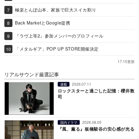
極楽とんぼ山本、家族で巨大スイカ割り
Back MarketとGoogle提携
『ラヴ上等2』参加メンバーのプロフィール
「メタルギア」POP UP STORE開催決定
17:15更新
リアルサウンド厳選記事
2026.07.11
連載
ロックスターと過ごした記憶：櫻井敦
司
2026.08.05
国内ドラマ
『風、薫る』板橋駿谷の安心感が光る