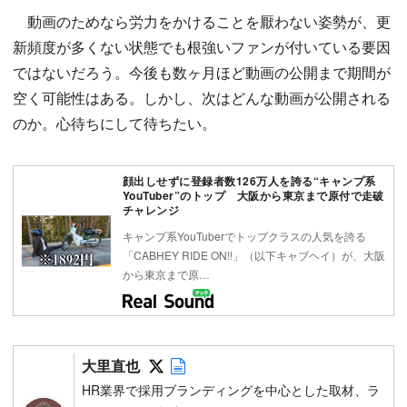
動画のためなら労力をかけることを厭わない姿勢が、更
新頻度が多くない状態でも根強いファンが付いている要因
ではないだろう。今後も数ヶ月ほど動画の公開まで期間が
空く可能性はある。しかし、次はどんな動画が公開される
のか。心待ちにして待ちたい。
顔出しせずに登録者数126万人を誇る“キャンプ系
YouTuber”のトップ 大阪から東京まで原付で走破
チャレンジ
キャンプ系YouTuberでトップクラスの人気を誇る
「CABHEY RIDE ON!!」（以下キャブヘイ）が、大阪
から東京まで原…
Follow on SNS
Author web site
大里直也
HR業界で採用ブランディングを中心とした取材、ラ