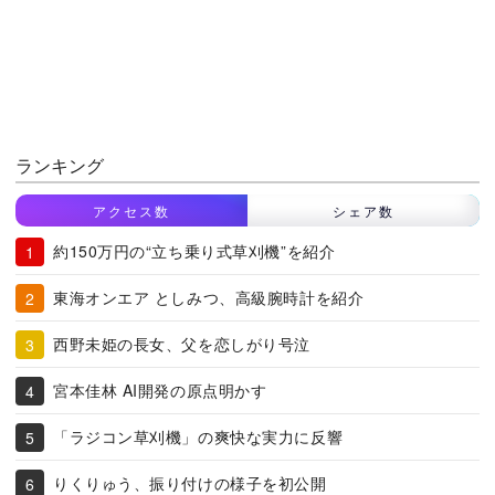
ランキング
アクセス数
シェア数
約150万円の“立ち乗り式草刈機”を紹介
東海オンエア としみつ、高級腕時計を紹介
西野未姫の長女、父を恋しがり号泣
宮本佳林 AI開発の原点明かす
「ラジコン草刈機」の爽快な実力に反響
りくりゅう、振り付けの様子を初公開