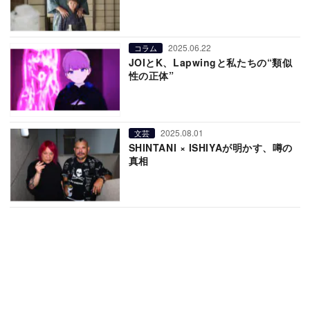
2025.06.22
コラム
JOIとK、Lapwingと私たちの“類似
性の正体”
2025.08.01
文芸
SHINTANI × ISHIYAが明かす、噂の
真相