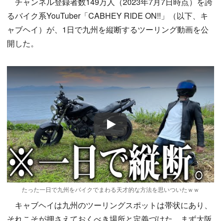
チャンネル登録者数149万人（2023年7月7日時点）を誇
るバイク系YouTuber「CABHEY RIDE ON!!」（以下、キ
ャブヘイ）が、1日で九州を縦断するツーリング動画を公
開した。
Play
たった一日で九州をバイクでまわる天才的な方法を思いついたｗｗ
キャブヘイは九州のツーリングスポットは帯状にあり、
それこそが押さえておくべき場所と定義づけた。まず大阪