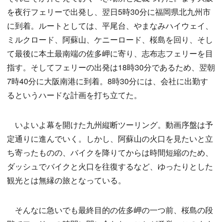
を夜行フェリーで出発し、翌日5時30分に福岡県北九州市
に到着。ルートとしては、平尾台、やまなみハイウェイ、
ミルクロード、阿蘇山、ケニーロード、桜島を回り、そし
て最後に本土最南端の佐多岬に寄り、志布志フェリーを目
指す。そしてフェリーの出発は18時30分であるため、翌朝
7時40分に大阪南港に到着。8時30分には、会社に出勤す
るというハードな計画を打ち立てた。
いよいよ幕を開けた九州縦断ツーリング。動画序盤は予
定通りに進んでいく。しかし、阿蘇山の火口を見たいと立
ち寄ったものの、バイクを降りてからは時間短縮のため、
ダッシュでバイクと火口を往復するなど、ゆったりとした
観光とは無縁の旅となっている。
そんなに急いでも最終目的の佐多岬の一つ前、桜島の段