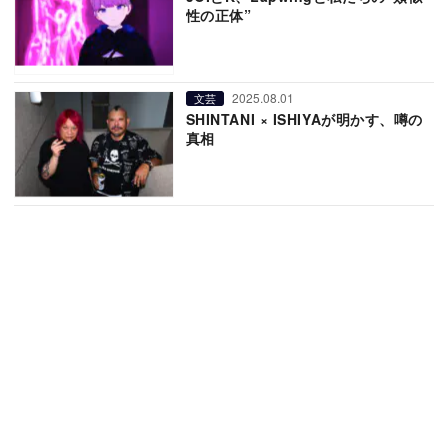
性の正体”
2025.08.01
文芸
SHINTANI × ISHIYAが明かす、噂の
真相