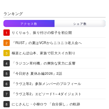
ランキング
アクセス数
シェア数
りくりゅう、振り付けの様子を初公開
『RUST』の夏はVCRからニコニコ老人会へ
極楽とんぼ山本、家族で巨大スイカ割り
「ラジコン草刈機」の爽快な実力に反響
『今日好き 夏休み編2026』2話
『ラヴ上等2』参加メンバーのプロフィール
『ラヴ上等2』エピソード1～4ダイジェスト
にじさんじ・小柳ロウ 「自分探し」の軌跡