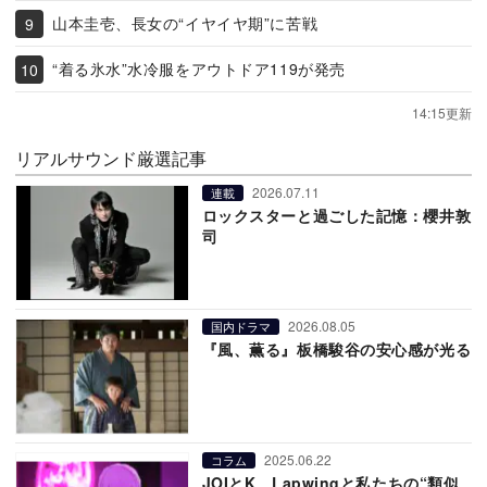
山本圭壱、長女の“イヤイヤ期”に苦戦
“着る氷水”水冷服をアウトドア119が発売
14:15更新
リアルサウンド厳選記事
2026.07.11
連載
ロックスターと過ごした記憶：櫻井敦
司
2026.08.05
国内ドラマ
『風、薫る』板橋駿谷の安心感が光る
2025.06.22
コラム
JOIとK、Lapwingと私たちの“類似