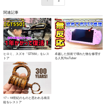
1
(current)
2
関連記事
ヒロミ、スズキ「GT550」をレス
卓越した技術で壊れた物を修理す
トア
る人気YouTuber
17～18世紀のものと思われる南京
錠をレストア