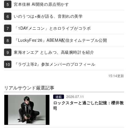
宮本佳林 AI開発の原点明かす
いのうつは×奏が語る、音割れの美学
「1DAYメニコン」とホロライブがコラボ
『LuckyFes'26』ABEMA配信タイムテーブル公開
東海オンエア としみつ、高級腕時計を紹介
『ラヴ上等2』参加メンバーのプロフィール
15:14更新
リアルサウンド厳選記事
2026.07.11
連載
ロックスターと過ごした記憶：櫻井敦
司