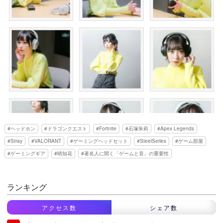
ヘッドホン
ドラゴンクエスト
Fortnite
石塚朱莉
Apex Legends
Stray
VALORANT
ゲーミングヘッドセット
SteelSeries
ゲーム部屋
ゲーミングギア
晴知花
著名人に聞く「ゲームと音」の重要性
ランキング
アクセス数
シェア数