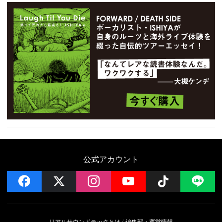
公式アカウント
facebook
x
instagram
YouTube
Follow on 
LI
リアルサウンドテックとは
編集部・運営情報