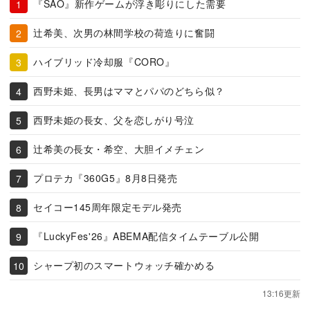
『SAO』新作ゲームが浮き彫りにした需要
辻希美、次男の林間学校の荷造りに奮闘
ハイブリッド冷却服『CORO』
西野未姫、長男はママとパパのどちら似？
西野未姫の長女、父を恋しがり号泣
辻希美の長女・希空、大胆イメチェン
プロテカ『360G5』8月8日発売
セイコー145周年限定モデル発売
『LuckyFes'26』ABEMA配信タイムテーブル公開
シャープ初のスマートウォッチ確かめる
13:16更新