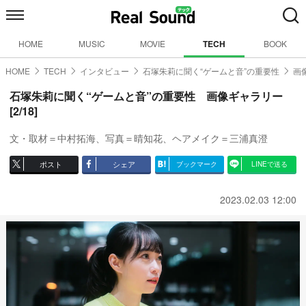
HOME
MUSIC
MOVIE
TECH
BOOK
HOME
TECH
インタビュー
石塚朱莉に聞く“ゲームと音”の重要性
画
石塚朱莉に聞く“ゲームと音”の重要性 画像ギャラリー
[2/18]
文・取材＝中村拓海、写真＝晴知花、ヘアメイク＝三浦真澄
ポスト
シェア
ブックマーク
LINEで送る
2023.02.03 12:00