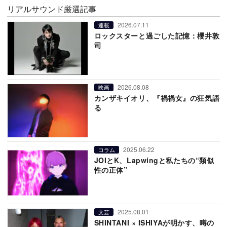
リアルサウンド厳選記事
2026.07.11
連載
ロックスターと過ごした記憶：櫻井敦
司
2026.08.08
映画
カンザキイオリ、『禍禍女』の狂気語
る
2025.06.22
コラム
JOIとK、Lapwingと私たちの“類似
性の正体”
2025.08.01
文芸
SHINTANI × ISHIYAが明かす、噂の