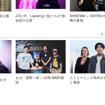
安心感
JOIとK、Lapwingと私たちの“類
SHINTANI × ISHIY
似性の正体”
噂の真相
も
セガ・星野一幸 × LOM BABY鼎
ストリーミング時代の
明かす
談
と価値