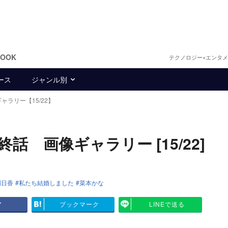
BOOK
テクノロジー×エンタ
ース
ジャンル別
ャラリー【15/22】
話 画像ギャラリー [15/22]
明日香
私たち結婚しました
菜本かな
ア
ブックマーク
LINEで送る