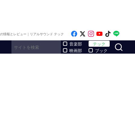
Like on Facebook
Follow on x
Follow on Inst
Follow on Y
Follow on
Follo
メの情報とレビュー｜リアルサウンド テック
サ
音楽部
テック
映画部
ブック