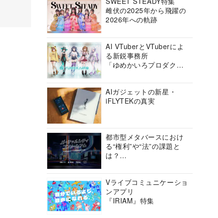
SWEET STEADY特集
雌伏の2025年から飛躍の
2026年への軌跡
AI VTuberとVTuberによ
る新鋭事務所
「ゆめかいろプロダクシ
ョン」の挑戦に迫る
AIガジェットの新星・
iFLYTEKの真実
都市型メタバースにおけ
る“権利”や“法”の課題と
は？
バーチャルシティコンソ
ーシアムの挑戦に迫る
Vライブコミュニケーショ
ンアプリ
『IRIAM』特集