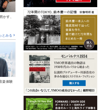
Aが明かす、
っとみる
音楽体験