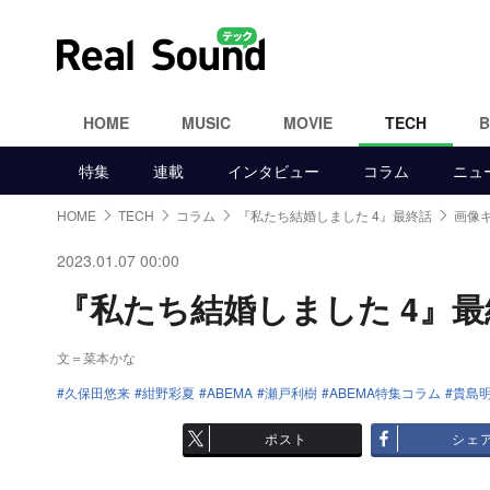
HOME
MUSIC
MOVIE
TECH
特集
連載
インタビュー
コラム
ニュ
HOME
TECH
コラム
『私たち結婚しました 4』最終話
画像ギ
2023.01.07 00:00
『私たち結婚しました 4』最終
文＝菜本かな
久保田悠来
紺野彩夏
ABEMA
瀬戸利樹
ABEMA特集コラム
貴島
ポスト
シェ