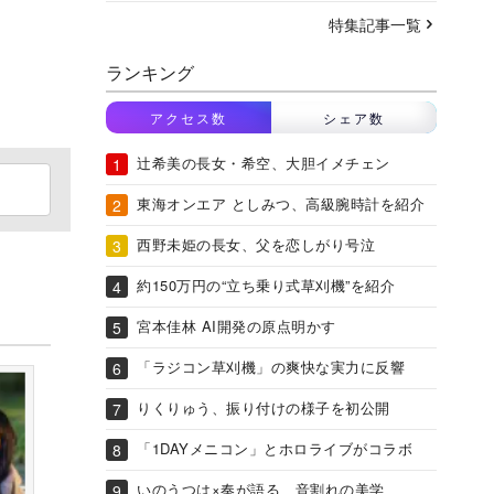
特集記事一覧
ランキング
アクセス数
シェア数
辻希美の長女・希空、大胆イメチェン
東海オンエア としみつ、高級腕時計を紹介
西野未姫の長女、父を恋しがり号泣
約150万円の“立ち乗り式草刈機”を紹介
宮本佳林 AI開発の原点明かす
「ラジコン草刈機」の爽快な実力に反響
りくりゅう、振り付けの様子を初公開
「1DAYメニコン」とホロライブがコラボ
いのうつは×奏が語る、音割れの美学