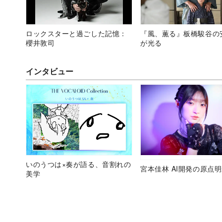
ロックスターと過ごした記憶：
『風、薫る』板橋駿谷の
櫻井敦司
が光る
インタビュー
いのうつは×奏が語る、音割れの
宮本佳林 AI開発の原点
美学