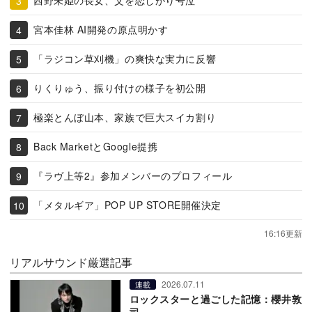
西野未姫の長女、父を恋しがり号泣
宮本佳林 AI開発の原点明かす
「ラジコン草刈機」の爽快な実力に反響
りくりゅう、振り付けの様子を初公開
極楽とんぼ山本、家族で巨大スイカ割り
Back MarketとGoogle提携
『ラヴ上等2』参加メンバーのプロフィール
「メタルギア」POP UP STORE開催決定
16:16更新
リアルサウンド厳選記事
2026.07.11
連載
ロックスターと過ごした記憶：櫻井敦
司