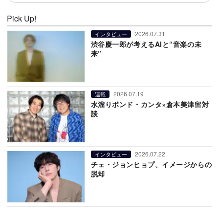
Pick Up!
2026.07.31
インタビュー
渋谷慶一郎が考えるAIと“音楽の未
来”
2026.07.19
連載
水溜りボンド・カンタ×倉本美津留対
談
2026.07.22
インタビュー
チェ・ジョンヒョプ、イメージからの
脱却