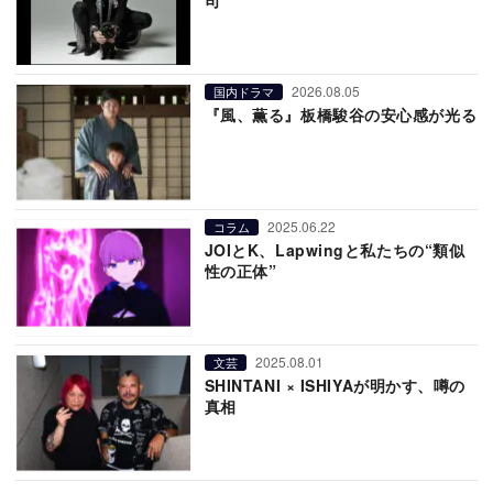
2026.08.05
国内ドラマ
『風、薫る』板橋駿谷の安心感が光る
2025.06.22
コラム
JOIとK、Lapwingと私たちの“類似
性の正体”
2025.08.01
文芸
SHINTANI × ISHIYAが明かす、噂の
真相