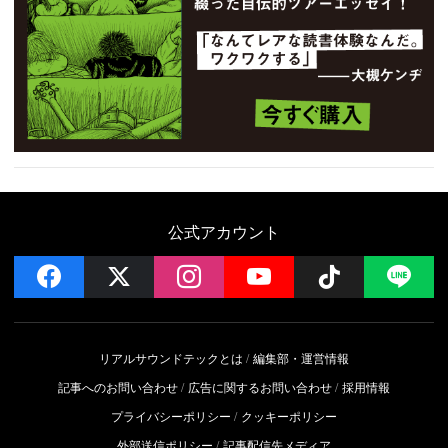
公式アカウント
facebook
x
instagram
YouTube
Follow on 
LI
リアルサウンドテックとは
編集部・運営情報
記事へのお問い合わせ
広告に関するお問い合わせ
採用情報
プライバシーポリシー
クッキーポリシー
外部送信ポリシー
記事配信先メディア