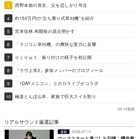
西野未姫の長女、父を恋しがり号泣
約150万円の“立ち乗り式草刈機”を紹介
宮本佳林 AI開発の原点明かす
「ラジコン草刈機」の爽快な実力に反響
りくりゅう、振り付けの様子を初公開
『ラヴ上等2』参加メンバーのプロフィール
「1DAYメニコン」とホロライブがコラボ
極楽とんぼ山本、家族で巨大スイカ割り
00:14更新
リアルサウンド厳選記事
2026.07.11
連載
ロックスターと過ごした記憶：櫻井敦