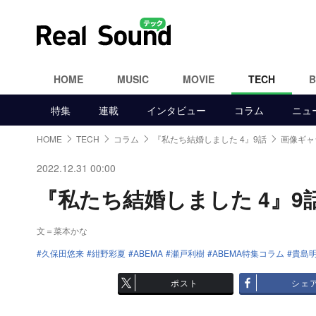
HOME
MUSIC
MOVIE
TECH
特集
連載
インタビュー
コラム
ニュ
HOME
TECH
コラム
『私たち結婚しました 4』9話
画像ギャ
2022.12.31 00:00
『私たち結婚しました 4』9話
文＝菜本かな
久保田悠来
紺野彩夏
ABEMA
瀬戸利樹
ABEMA特集コラム
貴島
ポスト
シェ