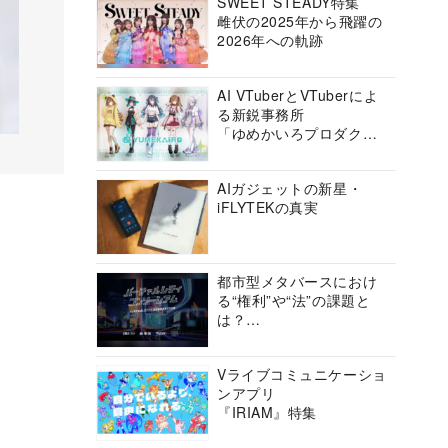
SWEET STEADY特集
雌伏の2025年から飛躍の
2026年への軌跡
AI VTuberとVTuberによ
る新鋭事務所
「ゆめかいろプロダクシ
ョン」の挑戦に迫る
AIガジェットの新星・
iFLYTEKの真実
都市型メタバースにおけ
る“権利”や“法”の課題と
は？
バーチャルシティコンソ
ーシアムの挑戦に迫る
Vライブコミュニケーショ
ンアプリ
『IRIAM』特集