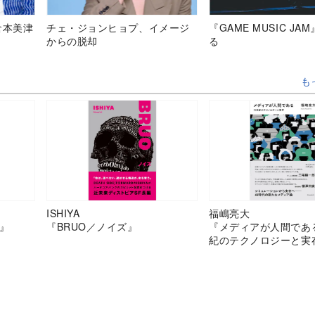
倉本美津
チェ・ジョンヒョプ、イメージ
『GAME MUSIC JA
からの脱却
る
も
ISHIYA
福嶋亮大
』
『BRUO／ノイズ』
『メディアが人間であ
紀のテクノロジーと実