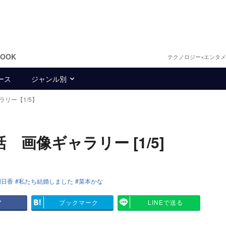
BOOK
テクノロジー×エンタ
ース
ジャンル別
ラリー【1/5】
 画像ギャラリー [1/5]
明日香
私たち結婚しました
菜本かな
ア
ブックマーク
LINEで送る