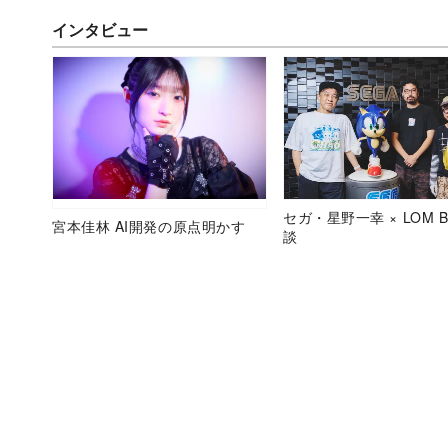
インタビュー
セガ・星野一幸 × LOM B
宮本佳林 AI開発の原点明かす
談