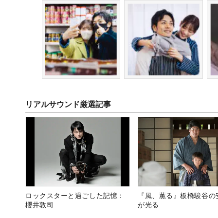
リアルサウンド厳選記事
ロックスターと過ごした記憶：
『風、薫る』板橋駿谷の
櫻井敦司
が光る