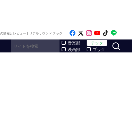
Like on Facebook
Follow on x
Follow on Inst
Follow on Y
Follow on
Follo
メの情報とレビュー｜リアルサウンド テック
サ
音楽部
テック
映画部
ブック