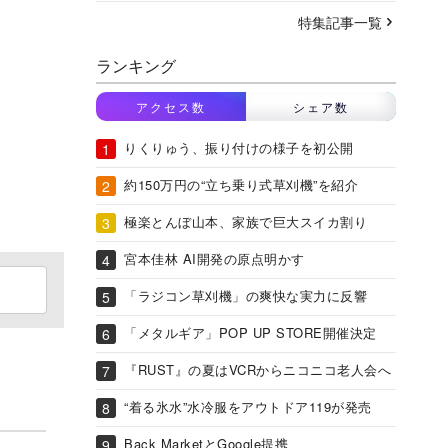
特集記事一覧
ランキング
アクセス数
シェア数
りくりゅう、振り付けの様子を初公開
約150万円の“立ち乗り式草刈機”を紹介
極楽とんぼ山本、家族で巨大スイカ割り
宮本佳林 AI開発の原点明かす
「ラジコン草刈機」の爽快な実力に反響
「メタルギア」POP UP STORE開催決定
『RUST』の夏はVCRからニコニコ老人会へ
“着る氷水”水冷服をアウトドア119が発売
Back MarketとGoogle提携