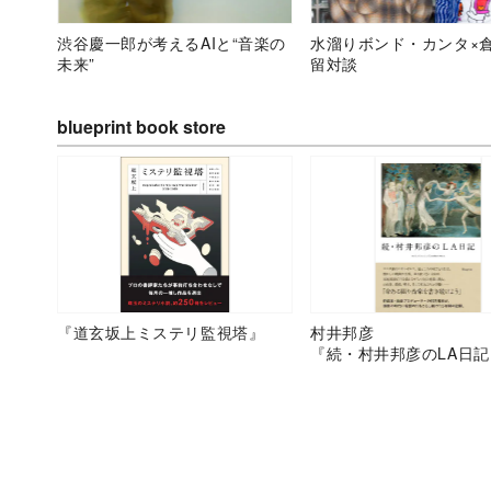
渋谷慶一郎が考えるAIと“音楽の
水溜りボンド・カンタ×
未来”
留対談
blueprint book store
『道玄坂上ミステリ監視塔』
村井邦彦
『続・村井邦彦のLA日記