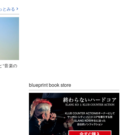
っとみる
と“音楽の
blueprint book store