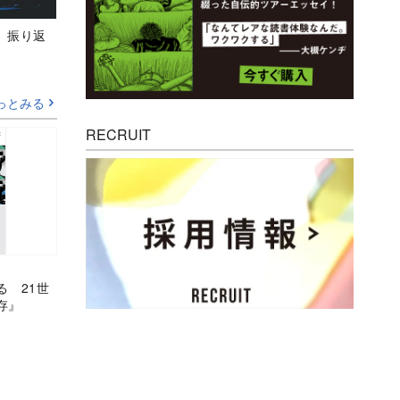
M』振り返
っとみる
RECRUIT
る 21世
存』