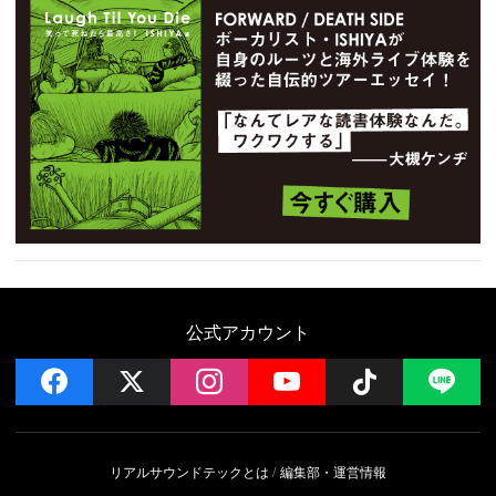
公式アカウント
facebook
x
instagram
YouTube
Follow on 
LI
リアルサウンドテックとは
編集部・運営情報