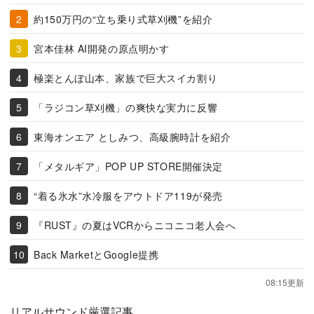
約150万円の“立ち乗り式草刈機”を紹介
宮本佳林 AI開発の原点明かす
極楽とんぼ山本、家族で巨大スイカ割り
「ラジコン草刈機」の爽快な実力に反響
東海オンエア としみつ、高級腕時計を紹介
「メタルギア」POP UP STORE開催決定
“着る氷水”水冷服をアウトドア119が発売
『RUST』の夏はVCRからニコニコ老人会へ
Back MarketとGoogle提携
08:15更新
リアルサウンド厳選記事