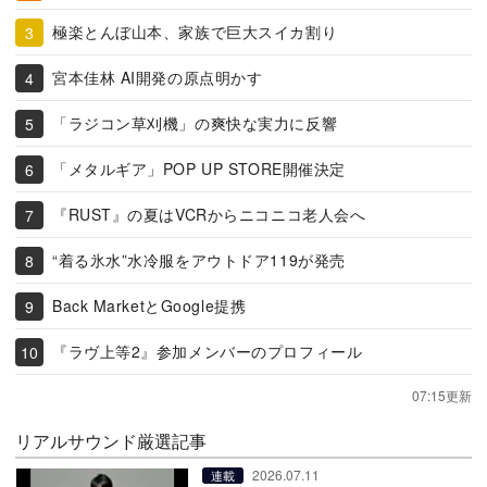
極楽とんぼ山本、家族で巨大スイカ割り
宮本佳林 AI開発の原点明かす
「ラジコン草刈機」の爽快な実力に反響
「メタルギア」POP UP STORE開催決定
『RUST』の夏はVCRからニコニコ老人会へ
“着る氷水”水冷服をアウトドア119が発売
Back MarketとGoogle提携
『ラヴ上等2』参加メンバーのプロフィール
07:15更新
リアルサウンド厳選記事
2026.07.11
連載