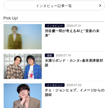
インタビュー記事一覧
Pick Up!
2026.07.31
インタビュー
渋谷慶一郎が考えるAIと“音楽の未
来”
2026.07.19
連載
水溜りボンド・カンタ×倉本美津留対
談
2026.07.22
インタビュー
チェ・ジョンヒョプ、イメージからの
脱却