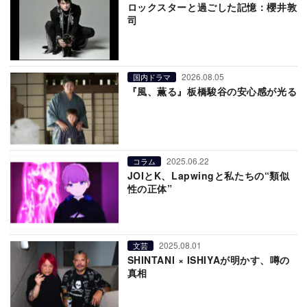
ロックスターと過ごした記憶：櫻井敦
司
2026.08.05
国内ドラマ
『風、薫る』板橋駿谷の安心感が光る
2025.06.22
コラム
JOIとK、Lapwingと私たちの“類似
性の正体”
2025.08.01
文芸
SHINTANI × ISHIYAが明かす、噂の
真相