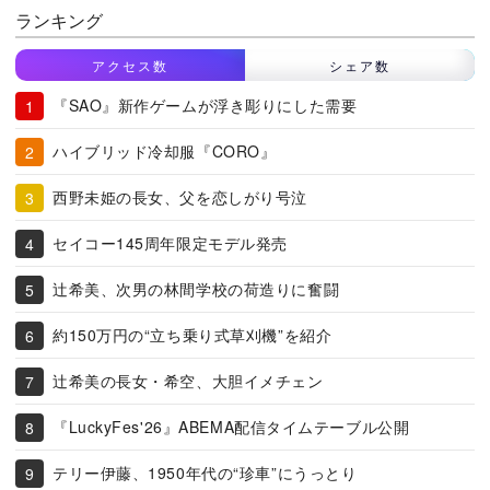
ランキング
アクセス数
シェア数
『SAO』新作ゲームが浮き彫りにした需要
ハイブリッド冷却服『CORO』
西野未姫の長女、父を恋しがり号泣
セイコー145周年限定モデル発売
辻希美、次男の林間学校の荷造りに奮闘
約150万円の“立ち乗り式草刈機”を紹介
辻希美の長女・希空、大胆イメチェン
『LuckyFes'26』ABEMA配信タイムテーブル公開
テリー伊藤、1950年代の“珍車”にうっとり