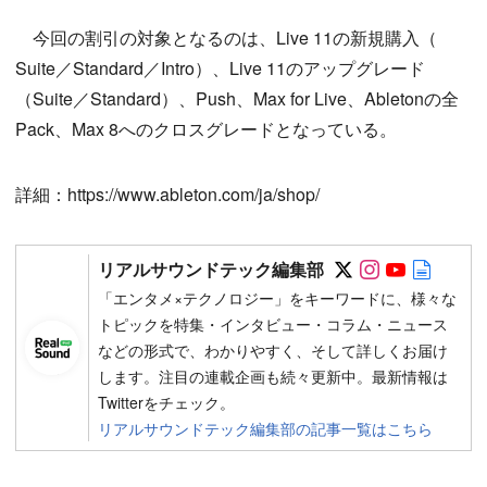
今回の割引の対象となるのは、Live 11の新規購入（
Suite／Standard／Intro）、Live 11のアップグレード
（Suite／Standard）、Push、Max for Live、Abletonの全
Pack、Max 8へのクロスグレードとなっている。
詳細：https://www.ableton.com/ja/shop/
Follow on SN
Follow on 
Follow 
Autho
リアルサウンドテック編集部
「エンタメ×テクノロジー」をキーワードに、様々な
トピックを特集・インタビュー・コラム・ニュース
などの形式で、わかりやすく、そして詳しくお届け
します。注目の連載企画も続々更新中。最新情報は
Twitterをチェック。
リアルサウンドテック編集部の記事一覧はこちら