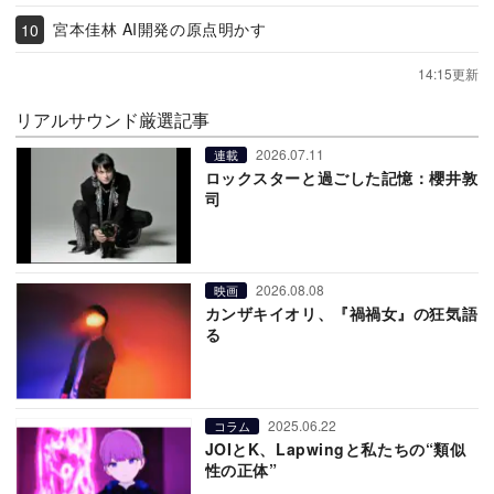
宮本佳林 AI開発の原点明かす
14:15更新
リアルサウンド厳選記事
2026.07.11
連載
ロックスターと過ごした記憶：櫻井敦
司
2026.08.08
映画
カンザキイオリ、『禍禍女』の狂気語
る
2025.06.22
コラム
JOIとK、Lapwingと私たちの“類似
性の正体”