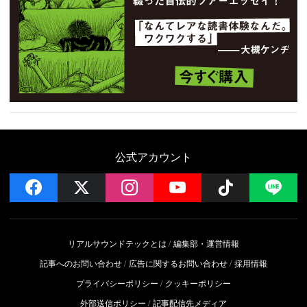
公式アカウント
facebook
x
instagram
YouTube
Follow on 
LI
リアルサウンドテックとは
編集部・運営情報
記事へのお問い合わせ
広告に関するお問い合わせ
採用情報
プライバシーポリシー
クッキーポリシー
外部送信ポリシー
記事配信先メディア