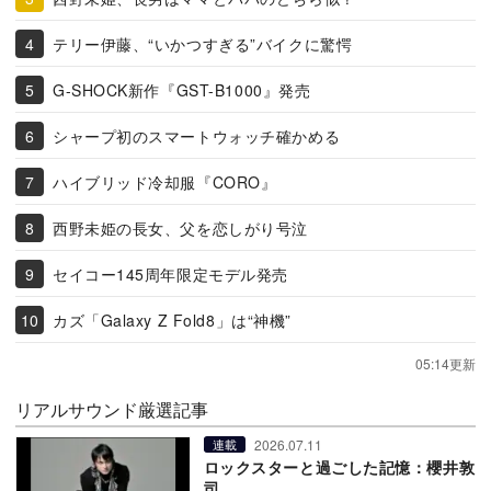
テリー伊藤、“いかつすぎる”バイクに驚愕
G-SHOCK新作『GST-B1000』発売
シャープ初のスマートウォッチ確かめる
ハイブリッド冷却服『CORO』
西野未姫の長女、父を恋しがり号泣
セイコー145周年限定モデル発売
カズ「Galaxy Z Fold8」は“神機”
05:14更新
リアルサウンド厳選記事
2026.07.11
連載
ロックスターと過ごした記憶：櫻井敦
司