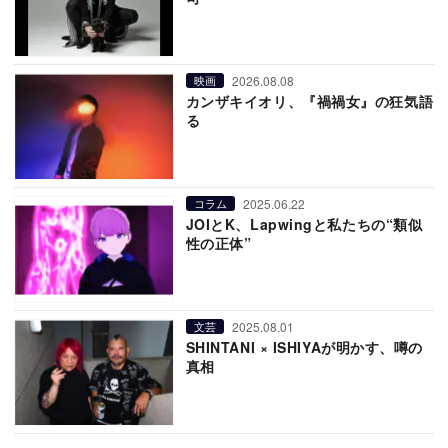
2026.08.08
映画
カンザキイオリ、『禍禍女』の狂気語
る
2025.06.22
コラム
JOIとK、Lapwingと私たちの“類似
性の正体”
2025.08.01
文芸
SHINTANI × ISHIYAが明かす、噂の
真相