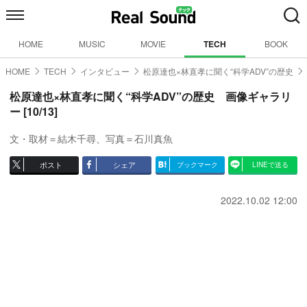
HOME
MUSIC
MOVIE
TECH
BOOK
HOME
TECH
インタビュー
松原達也×林直孝に聞く“科学ADV”の歴史
松原達也×林直孝に聞く“科学ADV”の歴史 画像ギャラリ
ー [10/13]
文・取材＝結木千尋、写真＝石川真魚
ポスト
シェア
ブックマーク
LINEで送る
2022.10.02 12:00