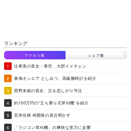
ランキング
アクセス数
シェア数
辻希美の長女・希空、大胆イメチェン
東海オンエア としみつ、高級腕時計を紹介
西野未姫の長女、父を恋しがり号泣
約150万円の“立ち乗り式草刈機”を紹介
宮本佳林 AI開発の原点明かす
「ラジコン草刈機」の爽快な実力に反響