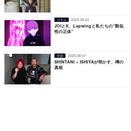
2025.06.22
コラム
JOIとK、Lapwingと私たちの“類似
性の正体”
2025.08.01
文芸
SHINTANI × ISHIYAが明かす、噂の
真相