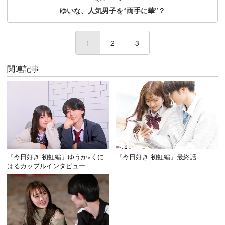
ゆいな、人気男子を“両手に華”？
1
(current)
2
3
関連記事
『今日好き 初虹編』ゆうか×くに
『今日好き 初虹編』最終話
はるカップルインタビュー