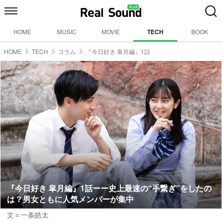
HOME
MUSIC
MOVIE
TECH
BOOK
HOME
TECH
コラム
『今日好き 皐月編』1話
『今日好き 皐月編』1話ーー史上最速の“手繋ぎ”をしたの
は？男女ともに人気メンバーが集中
文＝一条皓太