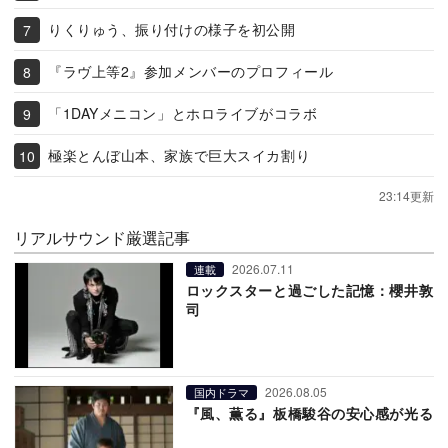
りくりゅう、振り付けの様子を初公開
『ラヴ上等2』参加メンバーのプロフィール
「1DAYメニコン」とホロライブがコラボ
極楽とんぼ山本、家族で巨大スイカ割り
23:14更新
リアルサウンド厳選記事
2026.07.11
連載
ロックスターと過ごした記憶：櫻井敦
司
2026.08.05
国内ドラマ
『風、薫る』板橋駿谷の安心感が光る