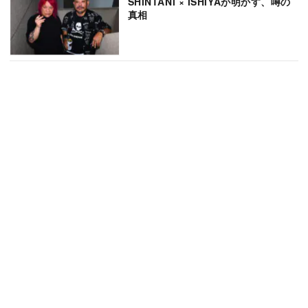
SHINTANI × ISHIYAが明かす、噂の
真相