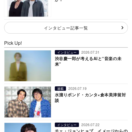
インタビュー記事一覧
Pick Up!
2026.07.31
インタビュー
渋谷慶一郎が考えるAIと“音楽の未
来”
2026.07.19
連載
水溜りボンド・カンタ×倉本美津留対
談
2026.07.22
インタビュー
チェ・ジョンヒョプ、イメージからの