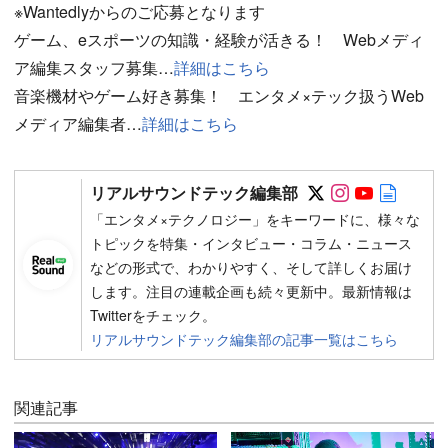
※Wantedlyからのご応募となります
ゲーム、eスポーツの知識・経験が活きる！ Webメディ
ア編集スタッフ募集…
詳細はこちら
音楽機材やゲーム好き募集！ エンタメ×テック扱うWeb
メディア編集者…
詳細はこちら
Follow on SN
Follow on 
Follow 
Autho
リアルサウンドテック編集部
「エンタメ×テクノロジー」をキーワードに、様々な
トピックを特集・インタビュー・コラム・ニュース
などの形式で、わかりやすく、そして詳しくお届け
します。注目の連載企画も続々更新中。最新情報は
Twitterをチェック。
リアルサウンドテック編集部の記事一覧はこちら
関連記事