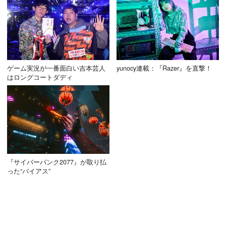
ゲーム実況が一番面白い吉本芸人
yunocy連載：『Razer』を直撃！
はロングコートダディ
『サイバーパンク2077』が取り払
った“バイアス”