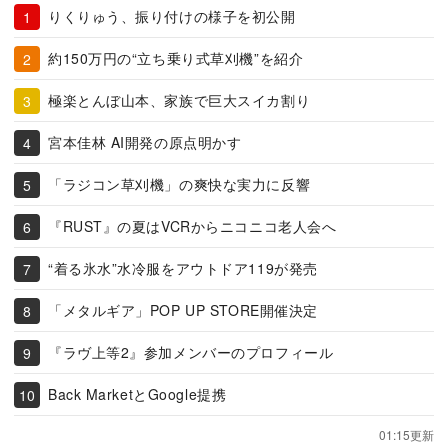
りくりゅう、振り付けの様子を初公開
約150万円の“立ち乗り式草刈機”を紹介
極楽とんぼ山本、家族で巨大スイカ割り
宮本佳林 AI開発の原点明かす
「ラジコン草刈機」の爽快な実力に反響
『RUST』の夏はVCRからニコニコ老人会へ
“着る氷水”水冷服をアウトドア119が発売
「メタルギア」POP UP STORE開催決定
『ラヴ上等2』参加メンバーのプロフィール
Back MarketとGoogle提携
01:15更新