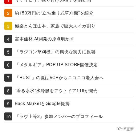
約150万円の“立ち乗り式草刈機”を紹介
極楽とんぼ山本、家族で巨大スイカ割り
宮本佳林 AI開発の原点明かす
「ラジコン草刈機」の爽快な実力に反響
「メタルギア」POP UP STORE開催決定
『RUST』の夏はVCRからニコニコ老人会へ
“着る氷水”水冷服をアウトドア119が発売
Back MarketとGoogle提携
『ラヴ上等2』参加メンバーのプロフィール
07:15更新