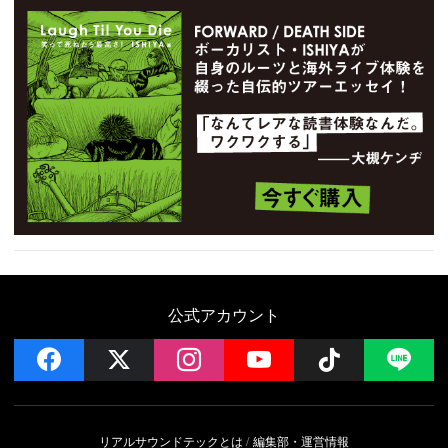
公式アカウント
facebook
x
instagram
YouTube
Follow on 
LI
リアルサウンドテックとは
編集部・運営情報