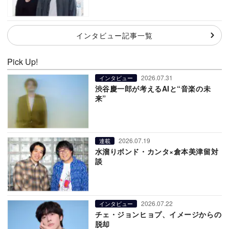
インタビュー記事一覧
Pick Up!
2026.07.31
インタビュー
渋谷慶一郎が考えるAIと“音楽の未
来”
2026.07.19
連載
水溜りボンド・カンタ×倉本美津留対
談
2026.07.22
インタビュー
チェ・ジョンヒョプ、イメージからの
脱却