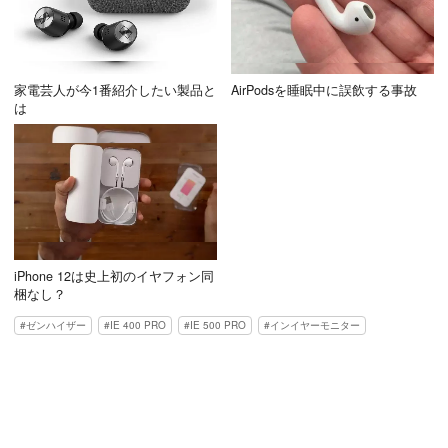
家電芸人が今1番紹介したい製品と
AirPodsを睡眠中に誤飲する事故
は
iPhone 12は史上初のイヤフォン同
梱なし？
ゼンハイザー
IE 400 PRO
IE 500 PRO
インイヤーモニター