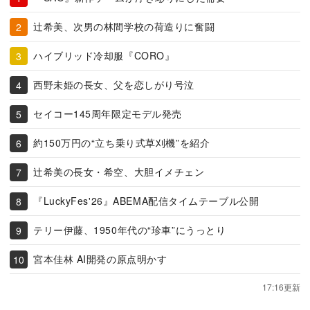
辻希美、次男の林間学校の荷造りに奮闘
ハイブリッド冷却服『CORO』
西野未姫の長女、父を恋しがり号泣
セイコー145周年限定モデル発売
約150万円の“立ち乗り式草刈機”を紹介
辻希美の長女・希空、大胆イメチェン
『LuckyFes'26』ABEMA配信タイムテーブル公開
テリー伊藤、1950年代の“珍車”にうっとり
宮本佳林 AI開発の原点明かす
17:16更新