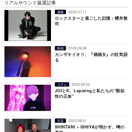
リアルサウンド厳選記事
2026.07.11
連載
ロックスターと過ごした記憶：櫻井敦
司
2026.08.08
映画
カンザキイオリ、『禍禍女』の狂気語
る
2025.06.22
コラム
JOIとK、Lapwingと私たちの“類似
性の正体”
2025.08.01
文芸
SHINTANI × ISHIYAが明かす、噂の