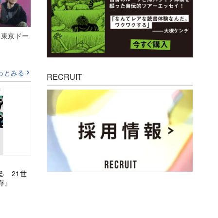
ト東京ドー
っとみる
RECRUIT
る 21世
存』