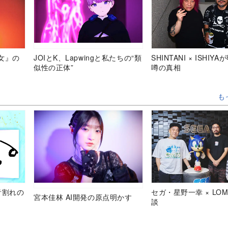
女』の
JOIとK、Lapwingと私たちの“類
SHINTANI × ISHIY
似性の正体”
噂の真相
も
音割れの
セガ・星野一幸 × LOM
宮本佳林 AI開発の原点明かす
談