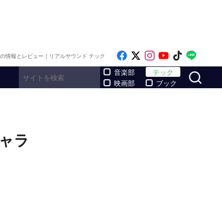
Like on Facebook
Follow on x
Follow on Inst
Follow on Y
Follow on
Follo
メの情報とレビュー｜リアルサウンド テック
サ
音楽部
テック
映画部
ブック
ギャラ