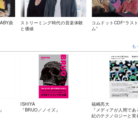
ABY鼎
ストリーミング時代の音楽体験
コムドットCDF“ラス
と価値
ム”
も
ISHIYA
福嶋亮大
』
『BRUO／ノイズ』
『メディアが人間であ
紀のテクノロジーと実