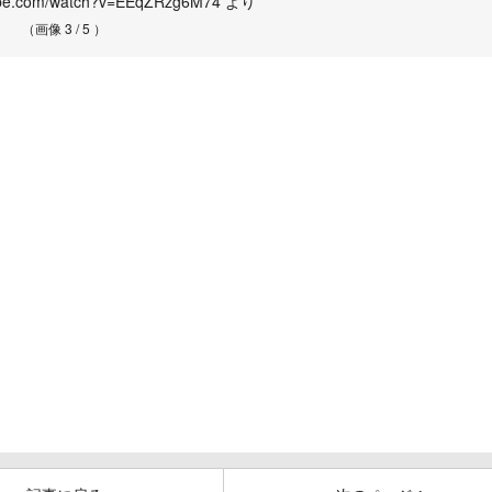
tube.com/watch?v=EEqZRzg6M74 より
（画像 3 / 5 ）