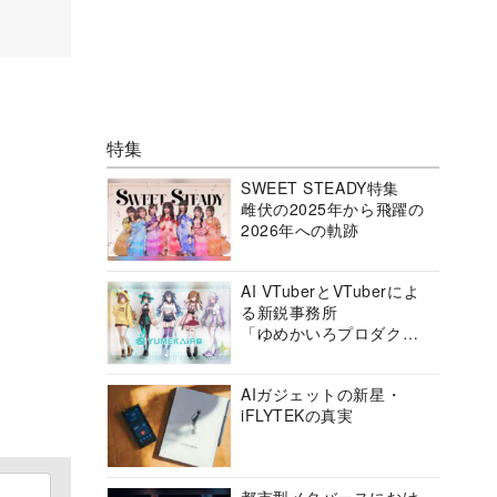
特集
SWEET STEADY特集
雌伏の2025年から飛躍の
2026年への軌跡
AI VTuberとVTuberによ
る新鋭事務所
「ゆめかいろプロダクシ
ョン」の挑戦に迫る
AIガジェットの新星・
iFLYTEKの真実