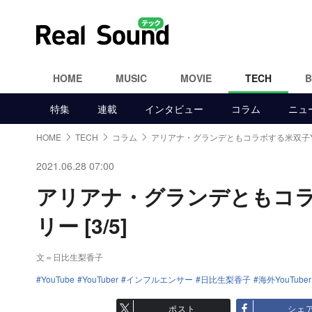
HOME
MUSIC
MOVIE
TECH
特集
連載
インタビュー
コラム
ニュ
HOME
TECH
コラム
アリアナ・グランデともコラボする米双子You
2021.06.28 07:00
アリアナ・グランデともコラボ
リー [3/5]
文＝日比生梨香子
YouTube
YouTuber
インフルエンサー
日比生梨香子
海外YouTuber
ポスト
シェ