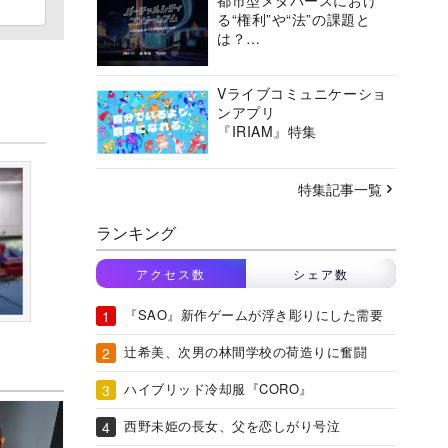
都市型メタバースにおけ
る“権利”や“法”の課題と
は？
バーチャルシティコンソ
ーシアムの挑戦に迫る
Vライブコミュニケーショ
ンアプリ
『IRIAM』特集
特集記事一覧
ランキング
アクセス数
シェア数
『SAO』新作ゲームが浮き彫りにした需要
辻希美、次男の林間学校の荷造りに奮闘
ハイブリッド冷却服『CORO』
西野未姫の長女、父を恋しがり号泣