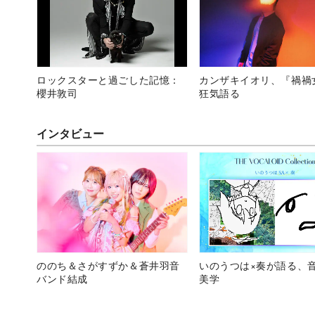
ロックスターと過ごした記憶：
カンザキイオリ、『禍禍
櫻井敦司
狂気語る
インタビュー
ののち＆さがすずか＆蒼井羽音
いのうつは×奏が語る、
バンド結成
美学