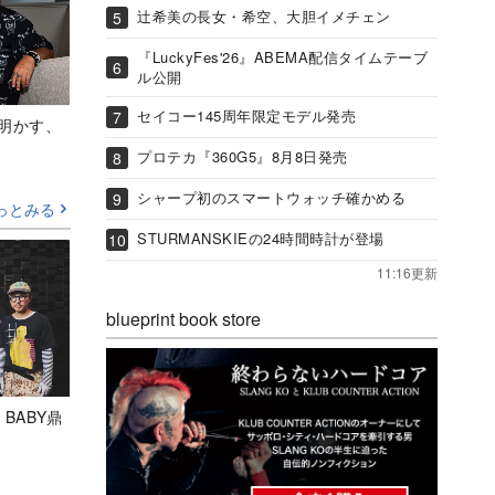
辻希美の長女・希空、大胆イメチェン
『LuckyFes'26』ABEMA配信タイムテーブ
ル公開
セイコー145周年限定モデル発売
Aが明かす、
プロテカ『360G5』8月8日発売
シャープ初のスマートウォッチ確かめる
っとみる
STURMANSKIEの24時間時計が登場
11:16更新
blueprint book store
 BABY鼎