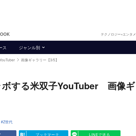
BOOK
テクノロジー×エンタ
ース
ジャンル別
Tuber
画像ギャラリー【3/5】
する米双子YouTuber 画像
Z世代
ア
ブックマーク
LINEで送る