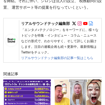
を締結。それに伴い、シロシは法人の設立、 税務顧問の設
置、 運営サポート等の提案を行なっていくという。
Follow on SN
Follow on 
Follow 
Autho
リアルサウンドテック編集部
「エンタメ×テクノロジー」をキーワードに、様々な
トピックを特集・インタビュー・コラム・ニュース
などの形式で、わかりやすく、そして詳しくお届け
します。注目の連載企画も続々更新中。最新情報は
Twitterをチェック。
リアルサウンドテック編集部の記事一覧はこちら
関連記事