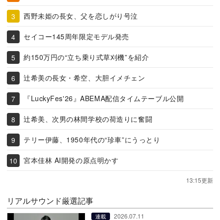
西野未姫の長女、父を恋しがり号泣
セイコー145周年限定モデル発売
約150万円の“立ち乗り式草刈機”を紹介
辻希美の長女・希空、大胆イメチェン
『LuckyFes'26』ABEMA配信タイムテーブル公開
辻希美、次男の林間学校の荷造りに奮闘
テリー伊藤、1950年代の“珍車”にうっとり
宮本佳林 AI開発の原点明かす
13:15更新
リアルサウンド厳選記事
2026.07.11
連載