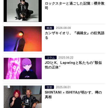
ロックスターと過ごした記憶：櫻井敦
司
2026.08.08
映画
カンザキイオリ、『禍禍女』の狂気語
る
2025.06.22
コラム
JOIとK、Lapwingと私たちの“類似
性の正体”
2025.08.01
文芸
SHINTANI × ISHIYAが明かす、噂の
真相