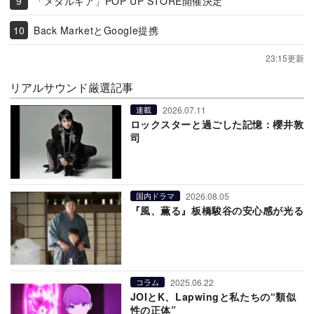
「メタルギア」POP UP STORE開催決定
Back MarketとGoogle提携
23:15更新
リアルサウンド厳選記事
2026.07.11
連載
ロックスターと過ごした記憶：櫻井敦
司
2026.08.05
国内ドラマ
『風、薫る』板橋駿谷の安心感が光る
2025.06.22
コラム
JOIとK、Lapwingと私たちの“類似
性の正体”