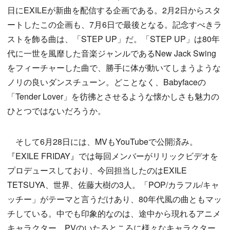
日にEXILEが新曲を配信する企画である。2月2日からスタ
ートしたこの企画も、7月6日で最後となる。記念すべきラ
ストを飾る曲は、「STEP UP」だ。「STEP UP」は80年
代に一世を風靡した音楽ジャンルであるNew Jack Swing
をフィーチャーした曲で、勝手に体が動いてしまうような
ノリの良いダンスチューン。どことなく、Babyfaceの
「Tender Lover」を彷彿とさせるような懐かしさも魅力の
ひとつではないだろうか。
そして6月28日には、MVもYouTubeで公開済み。
『EXILE FRIDAY』では毎回メンバーがリリックビデオを
プロデュースしており、今回担当したのはEXILE
TETSUYA、世界、佐藤大樹の3人。「POP/カラフル/キャ
ッチー」がテーマと言うだけあり、80年代風の曲ともマッ
チしている。中でも印象的なのは、途中から現れるアニメ
キャラクター。PVのいたるところに様々なキャラクター