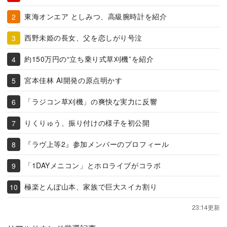
東海オンエア としみつ、高級腕時計を紹介
西野未姫の長女、父を恋しがり号泣
約150万円の“立ち乗り式草刈機”を紹介
宮本佳林 AI開発の原点明かす
「ラジコン草刈機」の爽快な実力に反響
りくりゅう、振り付けの様子を初公開
『ラヴ上等2』参加メンバーのプロフィール
「1DAYメニコン」とホロライブがコラボ
極楽とんぼ山本、家族で巨大スイカ割り
23:14更新