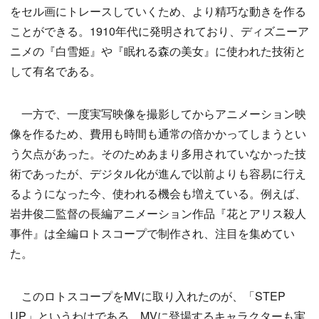
をセル画にトレースしていくため、より精巧な動きを作る
ことができる。1910年代に発明されており、ディズニーア
ニメの『白雪姫』や『眠れる森の美女』に使われた技術と
して有名である。
一方で、一度実写映像を撮影してからアニメーション映
像を作るため、費用も時間も通常の倍かかってしまうとい
う欠点があった。そのためあまり多用されていなかった技
術であったが、デジタル化が進んで以前よりも容易に行え
るようになった今、使われる機会も増えている。例えば、
岩井俊二監督の長編アニメーション作品『花とアリス殺人
事件』は全編ロトスコープで制作され、注目を集めてい
た。
このロトスコープをMVに取り入れたのが、「STEP
UP」というわけである。MVに登場するキャラクターも実