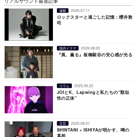
リアルサウンド厳選記事
2026.07.11
連載
ロックスターと過ごした記憶：櫻井敦
司
2026.08.05
国内ドラマ
『風、薫る』板橋駿谷の安心感が光る
2025.06.22
コラム
JOIとK、Lapwingと私たちの“類似
性の正体”
2025.08.01
文芸
SHINTANI × ISHIYAが明かす、噂の
真相