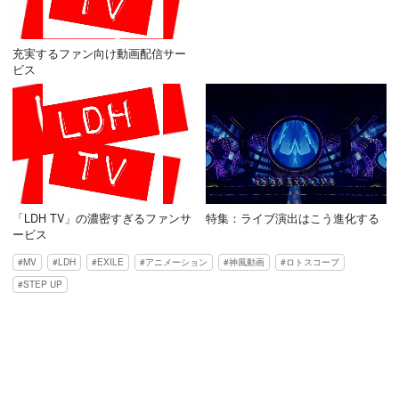
充実するファン向け動画配信サー
ビス
「LDH TV」の濃密すぎるファンサ
特集：ライブ演出はこう進化する
ービス
MV
LDH
EXILE
アニメーション
神風動画
ロトスコープ
STEP UP