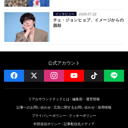
2026.07.22
インタビュー
チェ・ジョンヒョプ、イメージからの
脱却
公式アカウント
facebook
x
instagram
YouTube
Follow on 
LI
リアルサウンドテックとは
編集部・運営情報
記事へのお問い合わせ
広告に関するお問い合わせ
採用情報
プライバシーポリシー
クッキーポリシー
外部送信ポリシー
記事配信先メディア