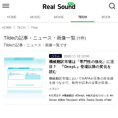
HOME
MUSIC
MOVIE
TECH
BOOK
HOME
TECH
Tilde
Tildeの記事・ニュース・画像一覧
(1件)
Tildeの記事・ニュース・画像一覧です
2020.11.10 12:00
コラム
機械翻訳市場は「専門性の強化」に注
目？ 『DeepL』登場以降の変化を
読む
機械翻訳市場においてGAFAが圧巻の存在感
を放つなかで、欧州や日本の企業が目覚ま
しい躍進を見せている。 機械翻訳領域で
大澤法子
急成長…
大澤法子
機械翻訳
DeepL
株式会社ロゼッタ
e-
Sense
Mirai Translator
SDL Trados Studio
Tilde