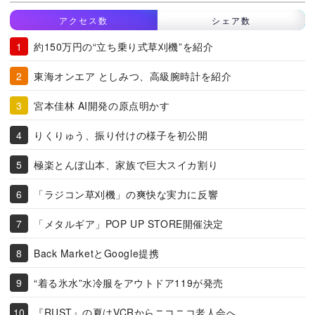
アクセス数
シェア数
約150万円の“立ち乗り式草刈機”を紹介
東海オンエア としみつ、高級腕時計を紹介
宮本佳林 AI開発の原点明かす
りくりゅう、振り付けの様子を初公開
極楽とんぼ山本、家族で巨大スイカ割り
「ラジコン草刈機」の爽快な実力に反響
「メタルギア」POP UP STORE開催決定
Back MarketとGoogle提携
“着る氷水”水冷服をアウトドア119が発売
『RUST』の夏はVCRからニコニコ老人会へ