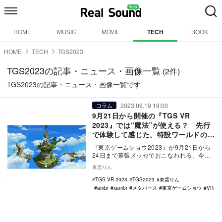
HOME
MUSIC
MOVIE
TECH
BOOK
HOME
TECH
TGS2023
TGS2023の記事・ニュース・画像一覧
(2件)
TGS2023の記事・ニュース・画像一覧です
2023.09.19 19:00
コラム
9月21日から開催の『TGS VR
2023』では“魔法”が使える？ 先行
で体験して感じた、特設ワールドの魅
力
『東京ゲームショウ2023』が9月21日から
24日まで幕張メッセでおこなわれる。今年
は、4年ぶりに幕張メッセの全館を利用して
東雲りん
の開…
TGS VR 2023
TGS2023
東雲りん
ambr
xambr
メタバース
東京ゲームショウ
VR