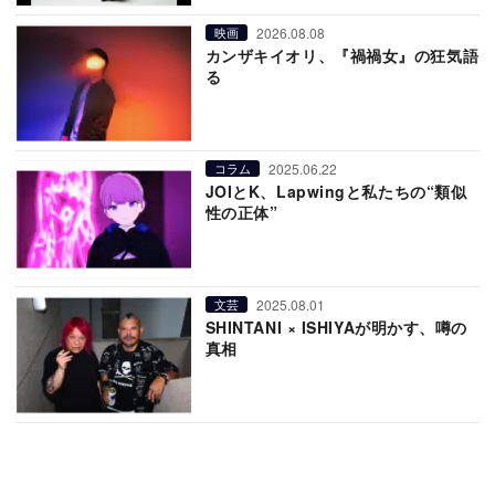
2026.08.08
映画
カンザキイオリ、『禍禍女』の狂気語
る
2025.06.22
コラム
JOIとK、Lapwingと私たちの“類似
性の正体”
2025.08.01
文芸
SHINTANI × ISHIYAが明かす、噂の
真相