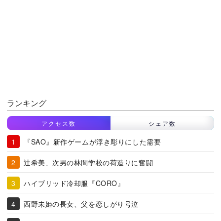
ランキング
アクセス数
シェア数
『SAO』新作ゲームが浮き彫りにした需要
辻希美、次男の林間学校の荷造りに奮闘
ハイブリッド冷却服『CORO』
西野未姫の長女、父を恋しがり号泣