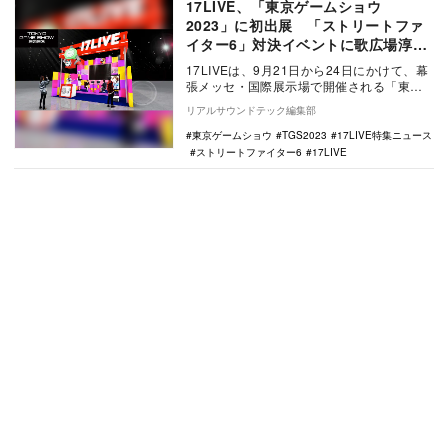
17LIVE、「東京ゲームショウ
2023」に初出展 「ストリートファ
イター6」対決イベントに歌広場淳ら
が参加
17LIVEは、9月21日から24日にかけて、幕
張メッセ・国際展示場で開催される「東京
ゲームショウ 2023（以下、TGS202…
リアルサウンドテック編集部
東京ゲームショウ
TGS2023
17LIVE特集ニュース
ストリートファイター6
17LIVE