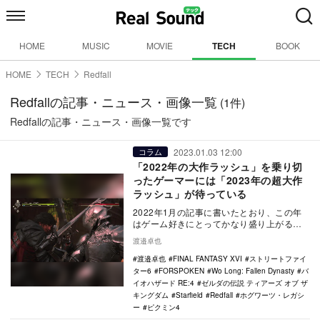
HOME
MUSIC
MOVIE
TECH
BOOK
HOME
TECH
Redfall
Redfallの記事・ニュース・画像一覧
(1件)
Redfallの記事・ニュース・画像一覧です
2023.01.03 12:00
コラム
「2022年の大作ラッシュ」を乗り切
ったゲーマーには「2023年の超大作
ラッシュ」が待っている
2022年1月の記事に書いたとおり、この年
はゲーム好きにとってかなり盛り上がる年
になっていた。 フロム・ソフトウ…
渡邉卓也
渡邉卓也
FINAL FANTASY XVI
ストリートファイ
ター6
FORSPOKEN
Wo Long: Fallen Dynasty
バ
イオハザード RE:4
ゼルダの伝説 ティアーズ オブ ザ
キングダム
Starfield
Redfall
ホグワーツ・レガシ
ー
ピクミン4