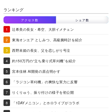
ランキング
アクセス数
シェア数
辻希美の長女・希空、大胆イメチェン
東海オンエア としみつ、高級腕時計を紹介
西野未姫の長女、父を恋しがり号泣
約150万円の“立ち乗り式草刈機”を紹介
宮本佳林 AI開発の原点明かす
「ラジコン草刈機」の爽快な実力に反響
りくりゅう、振り付けの様子を初公開
「1DAYメニコン」とホロライブがコラボ