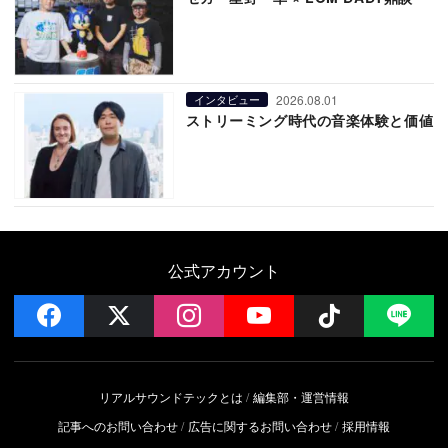
2026.08.01
インタビュー
ストリーミング時代の音楽体験と価値
公式アカウント
facebook
x
instagram
YouTube
Follow on 
LI
リアルサウンドテックとは
編集部・運営情報
記事へのお問い合わせ
広告に関するお問い合わせ
採用情報