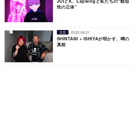
JOIとK、Lapwingと私たちの“類似
性の正体”
2025.08.01
文芸
SHINTANI × ISHIYAが明かす、噂の
真相