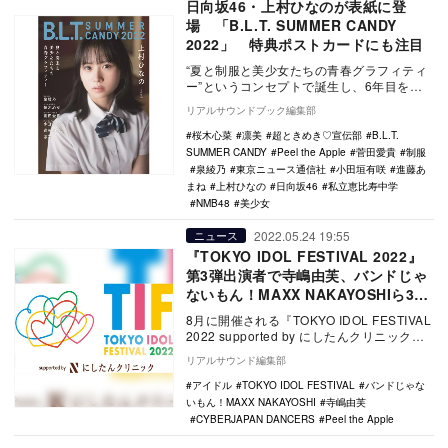
日向坂46・上村ひなのが表紙に登
場 「B.L.T. SUMMER CANDY
2022」 特典ポストカードにも注目
“夏と制服と美少女たちの青春グラフィティ
ー”というコンセプトで誕生し、6年目を迎
える「B.L.T. SUMMER CANDY」。…
リアルサウンドブック編集部
桜木心菜
凛美
超ときめき♡宣伝部
B.L.T.
SUMMER CANDY
Peel the Apple
菅田愛貴
制服
泉綾乃
東京ニュース通信社
小田垣有咲
進藤あ
まね
上村ひなの
日向坂46
私立恵比寿中学
NMB48
美少女
2022.05.24 19:55
ニュース
『TOKYO IDOL FESTIVAL 2022』
第3弾出演者で寺嶋由芙、バンドじゃ
ないもん！MAXX NAKAYOSHIら30
組
8月に開催される『TOKYO IDOL FESTIVAL
2022 supported by にしたんクリニック』
の出演者第3弾…
リアルサウンド編集部
アイドル
TOKYO IDOL FESTIVAL
バンドじゃな
いもん！MAXX NAKAYOSHI
寺嶋由芙
CYBERJAPAN DANCERS
Peel the Apple