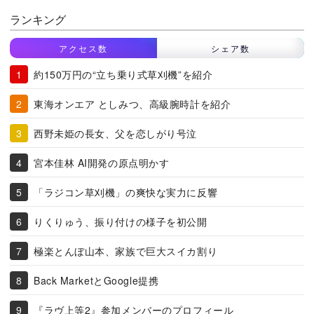
ランキング
アクセス数
シェア数
約150万円の“立ち乗り式草刈機”を紹介
東海オンエア としみつ、高級腕時計を紹介
西野未姫の長女、父を恋しがり号泣
宮本佳林 AI開発の原点明かす
「ラジコン草刈機」の爽快な実力に反響
りくりゅう、振り付けの様子を初公開
極楽とんぼ山本、家族で巨大スイカ割り
Back MarketとGoogle提携
『ラヴ上等2』参加メンバーのプロフィール