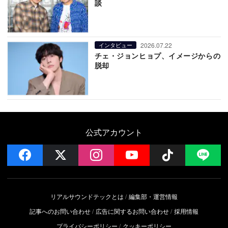
談
2026.07.22
インタビュー
チェ・ジョンヒョプ、イメージからの
脱却
公式アカウント
facebook
x
instagram
YouTube
Follow on 
LI
リアルサウンドテックとは
編集部・運営情報
記事へのお問い合わせ
広告に関するお問い合わせ
採用情報
プライバシーポリシー
クッキーポリシー