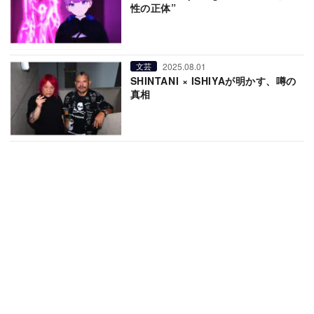
性の正体”
2025.08.01
文芸
SHINTANI × ISHIYAが明かす、噂の
真相