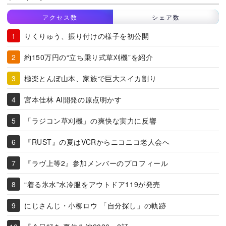
アクセス数
シェア数
りくりゅう、振り付けの様子を初公開
約150万円の“立ち乗り式草刈機”を紹介
極楽とんぼ山本、家族で巨大スイカ割り
宮本佳林 AI開発の原点明かす
「ラジコン草刈機」の爽快な実力に反響
『RUST』の夏はVCRからニコニコ老人会へ
『ラヴ上等2』参加メンバーのプロフィール
“着る氷水”水冷服をアウトドア119が発売
にじさんじ・小柳ロウ 「自分探し」の軌跡