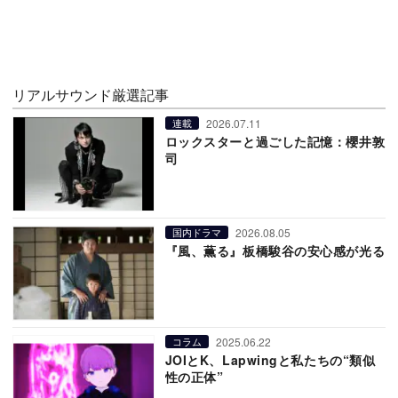
リアルサウンド厳選記事
2026.07.11
連載
ロックスターと過ごした記憶：櫻井敦
司
2026.08.05
国内ドラマ
『風、薫る』板橋駿谷の安心感が光る
2025.06.22
コラム
JOIとK、Lapwingと私たちの“類似
性の正体”