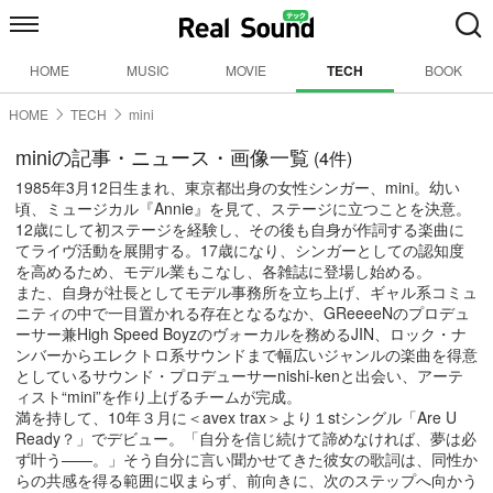
HOME
MUSIC
MOVIE
TECH
BOOK
HOME
TECH
mini
miniの記事・ニュース・画像一覧
(4件)
1985年3月12日生まれ、東京都出身の女性シンガー、mini。幼い
頃、ミュージカル『Annie』を見て、ステージに立つことを決意。
12歳にして初ステージを経験し、その後も自身が作詞する楽曲に
てライヴ活動を展開する。17歳になり、シンガーとしての認知度
を高めるため、モデル業もこなし、各雑誌に登場し始める。
また、自身が社長としてモデル事務所を立ち上げ、ギャル系コミュ
ニティの中で一目置かれる存在となるなか、GReeeeNのプロデュ
ーサー兼High Speed Boyzのヴォーカルを務めるJIN、ロック・ナ
ンバーからエレクトロ系サウンドまで幅広いジャンルの楽曲を得意
としているサウンド・プロデューサーnishi-kenと出会い、アーテ
ィスト“mini”を作り上げるチームが完成。
満を持して、10年３月に＜avex trax＞より１stシングル「Are U
Ready？」でデビュー。「自分を信じ続けて諦めなければ、夢は必
ず叶う——。」そう自分に言い聞かせてきた彼女の歌詞は、同性か
らの共感を得る範囲に収まらず、前向きに、次のステップへ向かう