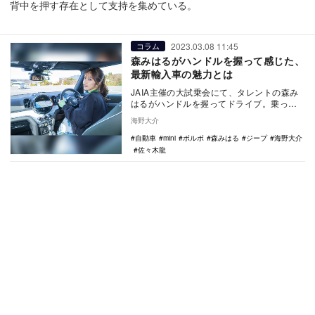
背中を押す存在として支持を集めている。
2023.03.08 11:45
コラム
森みはるがハンドルを握って感じた、
最新輸入車の魅力とは
JAIA主催の大試乗会にて、タレントの森み
はるがハンドルを握ってドライブ。乗って
もらったのはボルボのBEV『XC40リチャー
海野大介
ジ』…
自動車
mini
ボルボ
森みはる
ジープ
海野大介
佐々木龍