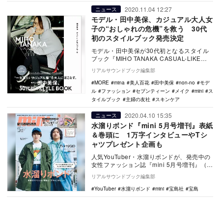
2020.11.04 12:27
ニュース
モデル・田中美保、カジュアル大人女
子の“おしゃれの危機”を救う 30代
初のスタイルブック発売決定
モデル・田中美保が30代初となるスタイル
ブック『MIHO TANAKA CASUAL-LIKE
STYLE』を12月2日に主婦の…
リアルサウンドブック編集部
MORE
mina
美人百花
田中美保
non-no
モデ
ル
ファッション
セブンティーン
メイク
mini
ス
タイルブック
主婦の友社
スキンケア
2020.04.10 15:35
ニュース
水溜りボンド『mini 5月号増刊』表紙
＆巻頭に 1万字インタビューやTシ
ャツプレゼント企画も
人気YouTuber・水溜りボンドが、発売中の
女性ファッション誌『mini 5月号増刊』（宝
島社）の表紙＆巻頭に登場し、話題を呼…
リアルサウンドブック編集部
YouTuber
水溜りボンド
mini
宝島社
宝島