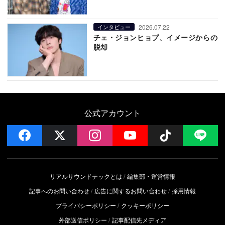
2026.07.22
インタビュー
チェ・ジョンヒョプ、イメージからの
脱却
公式アカウント
facebook
x
instagram
YouTube
Follow on 
LI
リアルサウンドテックとは
編集部・運営情報
記事へのお問い合わせ
広告に関するお問い合わせ
採用情報
プライバシーポリシー
クッキーポリシー
外部送信ポリシー
記事配信先メディア