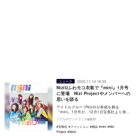
2020.11.14 16:35
ニュース
NiziUふわモコ衣装で『mini』1月号
に登場 Nizi Projectやメンバーへの
思いを語る
アイドルグループNiziUが表紙を飾る
『mini』1月号が、12月1日宝島社より発売
される。 表紙の衣装のほか、 冬の女の
リアルサウンドブック編集部
子…
宝島社
ファッション
雑誌
mini
Nizi
Project
NiziU