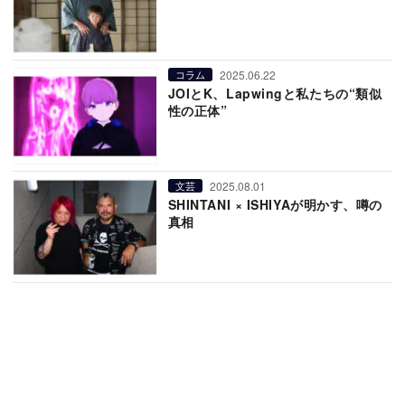
2025.06.22
コラム
JOIとK、Lapwingと私たちの“類似
性の正体”
2025.08.01
文芸
SHINTANI × ISHIYAが明かす、噂の
真相