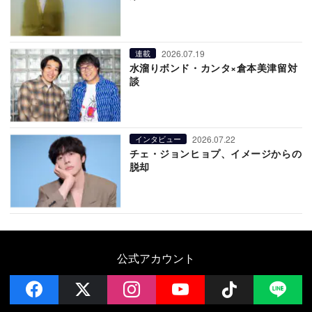
2026.07.19
連載
水溜りボンド・カンタ×倉本美津留対
談
2026.07.22
インタビュー
チェ・ジョンヒョプ、イメージからの
脱却
公式アカウント
facebook
x
instagram
YouTube
Follow on 
LI