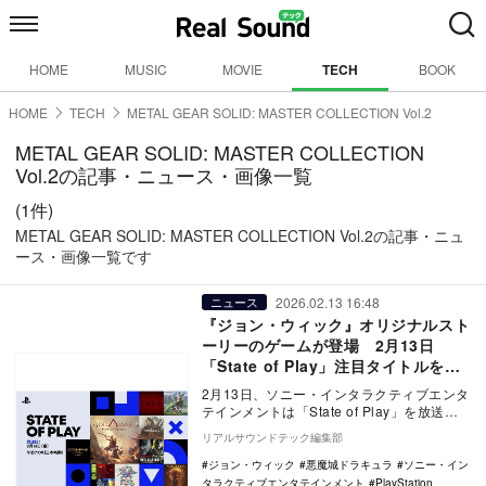
HOME
MUSIC
MOVIE
TECH
BOOK
HOME
TECH
METAL GEAR SOLID: MASTER COLLECTION Vol.2
METAL GEAR SOLID: MASTER COLLECTION
Vol.2の記事・ニュース・画像一覧
(1件)
METAL GEAR SOLID: MASTER COLLECTION Vol.2の記事・ニュ
ース・画像一覧です
2026.02.13 16:48
ニュース
『ジョン・ウィック』オリジナルスト
ーリーのゲームが登場 2月13日
「State of Play」注目タイトルをピ
ックアップ
2月13日、ソニー・インタラクティブエンタ
テインメントは「State of Play」を放送し
た。本記事では最新情報から一部をピ…
リアルサウンドテック編集部
ジョン・ウィック
悪魔城ドラキュラ
ソニー・イン
タラクティブエンタテインメント
PlayStation