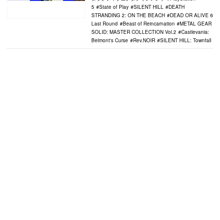
5
State of Play
SILENT HILL
DEATH
STRANDING 2: ON THE BEACH
DEAD OR ALIVE 6
Last Round
Beast of Reincarnation
METAL GEAR
SOLID: MASTER COLLECTION Vol.2
Castlevania:
Belmont's Curse
Rev.NOIR
SILENT HILL: Townfall