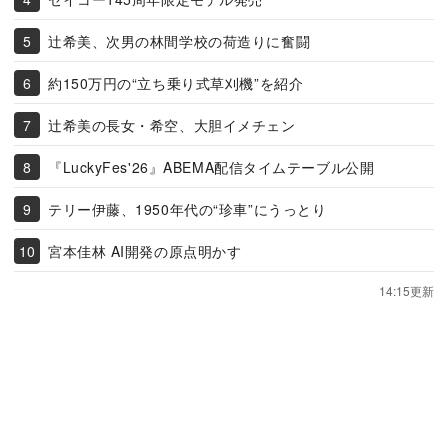
辻希美、次男の林間学校の荷造りに奮闘
約150万円の“立ち乗り式草刈機”を紹介
辻希美の長女・希空、大胆イメチェン
『LuckyFes'26』ABEMA配信タイムテーブル公開
テリー伊藤、1950年代の“珍車”にうっとり
宮本佳林 AI開発の原点明かす
14:15更新