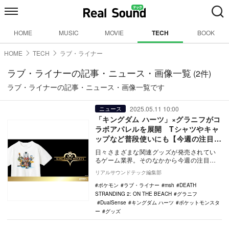
HOME
MUSIC
MOVIE
TECH
BOOK
HOME
TECH
ラブ・ライナー
ラブ・ライナーの記事・ニュース・画像一覧
(2件)
ラブ・ライナーの記事・ニュース・画像一覧です
2025.05.11 10:00
ニュース
「キングダム ハーツ」×グラニフがコ
ラボアパレルを展開 Tシャツやキャ
ップなど普段使いにも【今週の注目ゲ
ームグッズ：5月3日～5月9日】
日々さまざまな関連グッズが発売されてい
るゲーム業界。そのなかから今週の注目情
報をピックアップして紹介する。今回は5月
リアルサウンドテック編集部
3日～5月9…
ポケモン
ラブ・ライナー
msh
DEATH
STRANDING 2: ON THE BEACH
グラニフ
DualSense
キングダム ハーツ
ポケットモンスタ
ー
グッズ