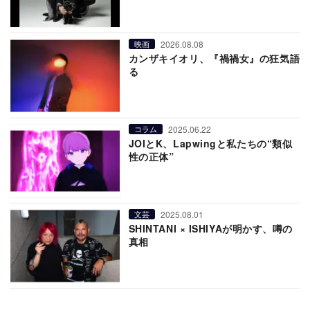
2026.08.08
映画
カンザキイオリ、『禍禍女』の狂気語
る
2025.06.22
コラム
JOIとK、Lapwingと私たちの“類似
性の正体”
2025.08.01
文芸
SHINTANI × ISHIYAが明かす、噂の
真相