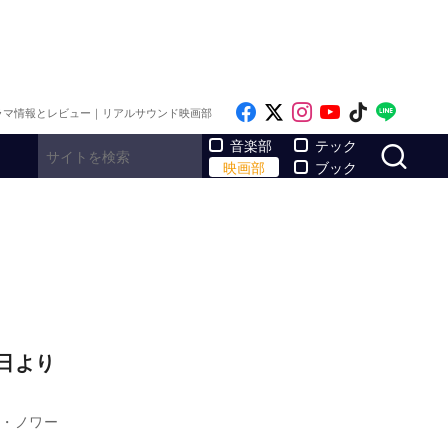
Like on Facebook
Follow on x
Follow on Inst
Follow on Y
Follow on
Follo
ラマ情報とレビュー｜リアルサウンド映画部
サ
音楽部
テック
映画部
ブック
日より
ー・ノワー