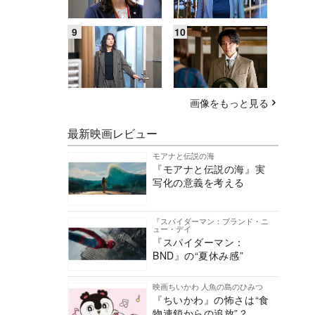
画像をもっと見る
最新映画レビュー
モアナと伝説の海
『モアナと伝説の海』実
写化の意義を考える
『スパイダーマン：ブランド・ニ
ュー・デイ
『スパイダーマン：
BND』の“夏休み感”
映画ちいかわ 人魚の島のひみつ
『ちいかわ』の怖さは“食
物連鎖からの追放”？