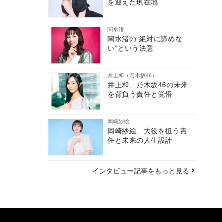
を迎えた現在地
関水渚
関水渚の“絶対に諦めな
い”という決意
井上和（乃木坂46）
井上和、乃木坂46の未来
を背負う責任と覚悟
岡崎紗絵
岡崎紗絵、大役を担う責
任と未来の人生設計
インタビュー記事をもっと見る