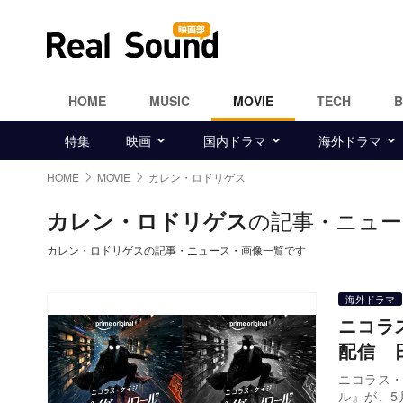
HOME
MUSIC
MOVIE
TECH
特集
映画
国内ドラマ
海外ドラマ
HOME
MOVIE
カレン・ロドリゲス
の記事・ニュー
カレン・ロドリゲス
カレン・ロドリゲスの記事・ニュース・画像一覧です
海外ドラマ
ニコラ
配信 
ニコラス・
ル』が、5月