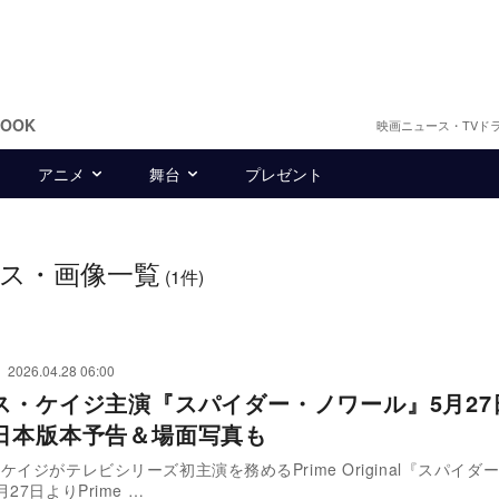
BOOK
映画ニュース・TVド
アニメ
舞台
プレゼント
ス・画像一覧
(1件)
2026.04.28 06:00
ス・ケイジ主演『スパイダー・ノワール』5月27
日本版本予告＆場面写真も
ケイジがテレビシリーズ初主演を務めるPrime Original『スパイダ
27日よりPrime …