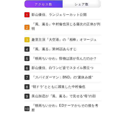
アクセス数
シェア数
影山優佳、ランジェリーカット公開
『風、薫る』中村倫也演じる藤次の正体が判
明
趣里主演『大空港』の『相棒』オマージュ
『風、薫る』第95話あらすじ
『映画ちいかわ』怪物は誰が生んだのか？
影山優佳、白ワンピ姿でスタイル際立つ
『スパイダーマン：BND』の“夏休み感”
“朝ドラ”とともに躍進した中村倫也
美山加恋が『風、薫る』で見せる“母”の顔
『映画ちいかわ』EDテーマからその後を考
察