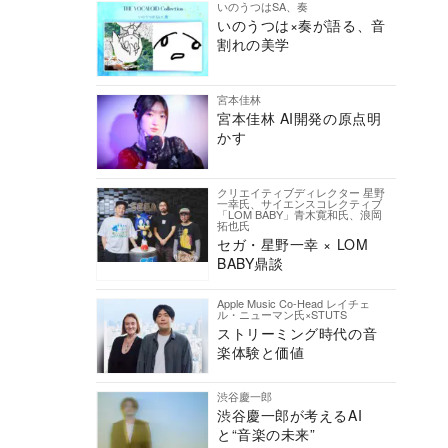
いのうつはSA、奏
いのうつは×奏が語る、音
割れの美学
宮本佳林
宮本佳林 AI開発の原点明
かす
クリエイティブディレクター 星野
一幸氏、サイエンスコレクティブ
「LOM BABY」青木寛和氏、浪岡
拓也氏
セガ・星野一幸 × LOM
BABY鼎談
Apple Music Co-Head レイチェ
ル・ニューマン氏×STUTS
ストリーミング時代の音
楽体験と価値
渋谷慶一郎
渋谷慶一郎が考えるAI
と“音楽の未来”