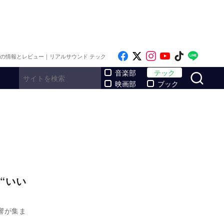
Like on Facebook
Follow on x
Follow on Inst
Follow on Y
Follow on
Follo
メの情報とレビュー｜リアルサウンド テック
サ
音楽部
テック
映画部
ブック
“いい
響が集ま