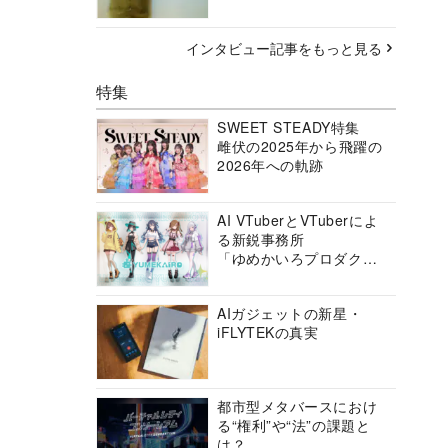
インタビュー記事をもっと見る
特集
SWEET STEADY特集
雌伏の2025年から飛躍の
2026年への軌跡
AI VTuberとVTuberによ
る新鋭事務所
「ゆめかいろプロダクシ
ョン」の挑戦に迫る
AIガジェットの新星・
iFLYTEKの真実
都市型メタバースにおけ
る“権利”や“法”の課題と
は？