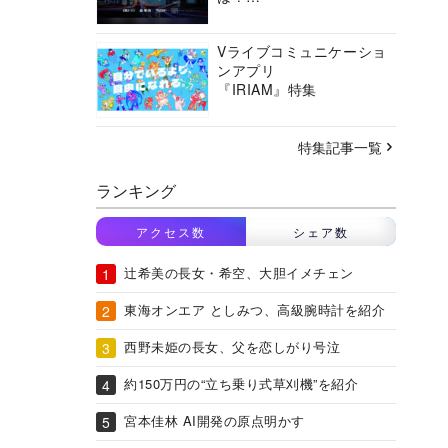
バーチャルシティコンソ
ーシアムの挑戦に迫る
Vライブコミュニケーショ
ンアプリ
『IRIAM』特集
特集記事一覧
ランキング
アクセス数
シェア数
辻希美の長女・希空、大胆イメチェン
東海オンエア としみつ、高級腕時計を紹介
西野未姫の長女、父を恋しがり号泣
約150万円の“立ち乗り式草刈機”を紹介
宮本佳林 AI開発の原点明かす