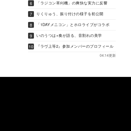
「ラジコン草刈機」の爽快な実力に反響
りくりゅう、振り付けの様子を初公開
「1DAYメニコン」とホロライブがコラボ
いのうつは×奏が語る、音割れの美学
『ラヴ上等2』参加メンバーのプロフィール
04:14更新