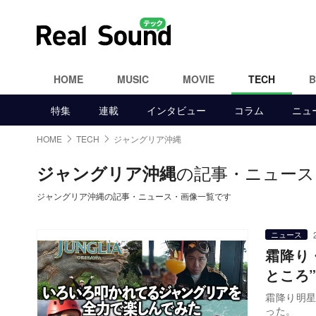
HOME
MUSIC
MOVIE
TECH
特集
連載
インタビュー
コラム
ニュ
HOME
TECH
ジャングリア沖縄
の記事・ニュース
ジャングリア沖縄
ジャングリア沖縄の記事・ニュース・画像一覧です
ニュース
霜降り
ところ
霜降り明星
った。