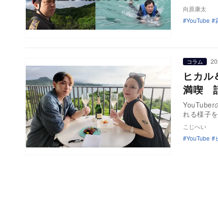
向原康太
YouTube
20
コラム
ヒカル
満喫 
YouTu
れる様子
こじへい
YouTube