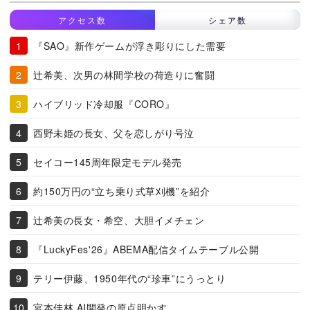
アクセス数
シェア数
『SAO』新作ゲームが浮き彫りにした需要
辻希美、次男の林間学校の荷造りに奮闘
ハイブリッド冷却服『CORO』
西野未姫の長女、父を恋しがり号泣
セイコー145周年限定モデル発売
約150万円の“立ち乗り式草刈機”を紹介
辻希美の長女・希空、大胆イメチェン
『LuckyFes'26』ABEMA配信タイムテーブル公開
テリー伊藤、1950年代の“珍車”にうっとり
宮本佳林 AI開発の原点明かす