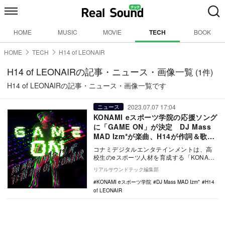
HOME
MUSIC
MOVIE
TECH
BOOK
HOME
TECH
H14 of LEONAIR
H14 of LEONAIRの記事・ニュース・画像一覧
(1件)
H14 of LEONAIRの記事・ニュース・画像一覧です
2023.07.07 17:04
ニュース
KONAMI eスポーツ学院の応援ソング
に「GAME ON」が決定 DJ Mass
MAD Izm*が楽曲、H14が作詞＆歌唱
を担当
コナミデジタルエンタテインメントは、高
校生のeスポーツ人材を育成する「KONAMI
eスポーツ学院」で活動する高校生eスポー
リアルサウンドテック編集部
ツチ…
KONAMI eスポーツ学院
DJ Mass MAD Izm*
H14
of LEONAIR