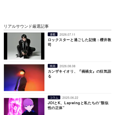
リアルサウンド厳選記事
2026.07.11
連載
ロックスターと過ごした記憶：櫻井敦
司
2026.08.08
映画
カンザキイオリ、『禍禍女』の狂気語
る
2025.06.22
コラム
JOIとK、Lapwingと私たちの“類似
性の正体”