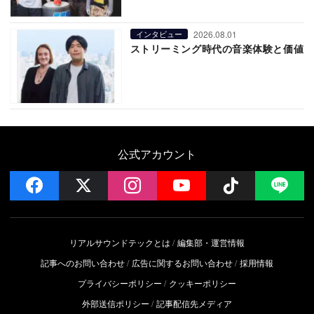
2026.08.01
インタビュー
ストリーミング時代の音楽体験と価値
公式アカウント
facebook
x
instagram
YouTube
Follow on 
LI
リアルサウンドテックとは
編集部・運営情報
記事へのお問い合わせ
広告に関するお問い合わせ
採用情報
プライバシーポリシー
クッキーポリシー
外部送信ポリシー
記事配信先メディア