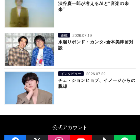
渋谷慶一郎が考えるAIと“音楽の未
来”
2026.07.19
連載
水溜りボンド・カンタ×倉本美津留対
談
2026.07.22
インタビュー
チェ・ジョンヒョプ、イメージからの
脱却
公式アカウント