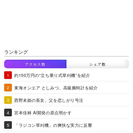
ランキング
アクセス数
シェア数
約150万円の“立ち乗り式草刈機”を紹介
東海オンエア としみつ、高級腕時計を紹介
西野未姫の長女、父を恋しがり号泣
宮本佳林 AI開発の原点明かす
「ラジコン草刈機」の爽快な実力に反響