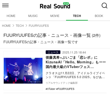
HOME
MUSIC
MOVIE
TECH
BOOK
HOME
TECH
FUURYUUFES
FUURYUUFESの記事・ニュース・画像一覧
(2件)
FUURYUUFESの記事・ニュース・画像一覧です
2025.11.25 18:44
ニュース
後藤真希×ぶいごま「恋レボ」に
KizunaAI「Hello, Morning」もーー
国内最大級のVTuberフェス
「FUURYUUFES 5.0 2025」開催
クラオスは11月22日、アイドルライブイベ
ント「FUURYUUFES 5.0 2025」をぴあア
リーナMMにて開催した。 M…
リアルサウンドテック編集部
VTuber
FUURYUUFES