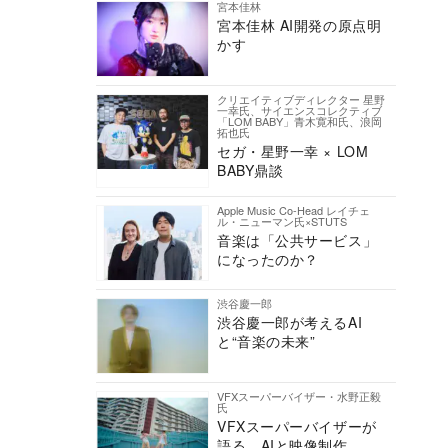
宮本佳林
宮本佳林 AI開発の原点明
かす
クリエイティブディレクター 星野
一幸氏、サイエンスコレクティブ
「LOM BABY」青木寛和氏、浪岡
拓也氏
セガ・星野一幸 × LOM
BABY鼎談
Apple Music Co-Head レイチェ
ル・ニューマン氏×STUTS
音楽は「公共サービス」
になったのか？
渋谷慶一郎
渋谷慶一郎が考えるAI
と“音楽の未来”
VFXスーパーバイザー・水野正毅
氏
VFXスーパーバイザーが
語る、AIと映像制作