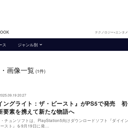
BOOK
テクノロジー×エンタ
ース
ジャンル別
・画像一覧
(1件)
2025.09.19 20:27
イングライト：ザ・ビースト』がPS5で発売 
新要素を携えて新たな物語へ
チュンソフトは、PlayStation5向けダウンロードソフト『ダイイ
ースト』を9月19日に発…