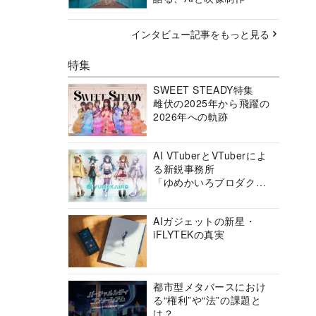
インタビュー記事をもっと見る
特集
SWEET STEADY特集
雌伏の2025年から飛躍の
2026年への軌跡
AI VTuberとVTuberによ
る新鋭事務所
「ゆめかいろプロダクシ
ョン」の挑戦に迫る
AIガジェットの新星・
iFLYTEKの真実
都市型メタバースにおけ
る“権利”や“法”の課題と
は？