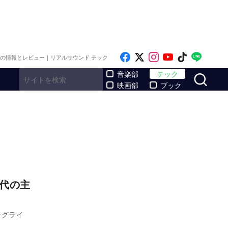
Like on Facebook
Follow on x
Follow on Inst
Follow on Y
Follow on
Follo
メの情報とレビュー｜リアルサウンド テック
サ
音楽部
テック
映画部
ブック
初代の主
ングライ