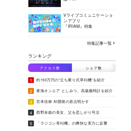
バーチャルシティコンソ
ーシアムの挑戦に迫る
Vライブコミュニケーショ
ンアプリ
『IRIAM』特集
特集記事一覧
ランキング
アクセス数
シェア数
約150万円の“立ち乗り式草刈機”を紹介
東海オンエア としみつ、高級腕時計を紹介
宮本佳林 AI開発の原点明かす
西野未姫の長女、父を恋しがり号泣
「ラジコン草刈機」の爽快な実力に反響