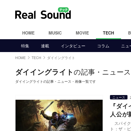
HOME
MUSIC
MOVIE
TECH
特集
連載
インタビュー
コラム
ニュ
HOME
TECH
ダイイングライト
の記事・ニュース
ダイイングライト
ダイイングライトの記事・ニュース・画像一覧です
ニュース
『ダイ
人公が
スパイク・
ト：ザ・ビ