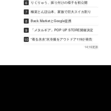
りくりゅう、振り付けの様子を初公開
極楽とんぼ山本、家族で巨大スイカ割り
Back MarketとGoogle提携
「メタルギア」POP UP STORE開催決定
“着る氷水”水冷服をアウトドア119が発売
14:16更新