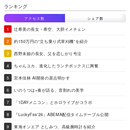
ランキング
アクセス数
シェア数
辻希美の長女・希空、大胆イメチェン
約150万円の“立ち乗り式草刈機”を紹介
西野未姫の長女、父を恋しがり号泣
ちゃんユカ、進化したランチボックスに興奮
宮本佳林 AI開発の原点明かす
いのうつは×奏が語る、音割れの美学
「1DAYメニコン」とホロライブがコラボ
『LuckyFes'26』ABEMA配信タイムテーブル公開
東海オンエア としみつ、高級腕時計を紹介