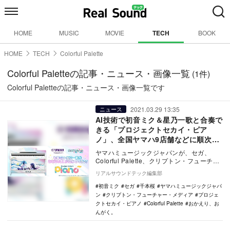
HOME
MUSIC
MOVIE
TECH
BOOK
HOME
TECH
Colorful Palette
Colorful Paletteの記事・ニュース・画像一覧
(1件)
Colorful Paletteの記事・ニュース・画像一覧です
2021.03.29 13:35
ニュース
AI技術で初音ミク＆星乃一歌と合奏で
きる「プロジェクトセカイ・ピア
ノ」、全国ヤマハ9店舗などに順次設
置
ヤマハミュージックジャパンが、セガ、
Colorful Palette、クリプトン・フューチャ
ー・メディアとの協力により、ヤマハの…
リアルサウンドテック編集部
初音ミク
セガ
千本桜
ヤマハミュージックジャパ
ン
クリプトン・フューチャー・メディア
プロジェ
クトセカイ・ピアノ
Colorful Palette
おかえり、お
んがく。