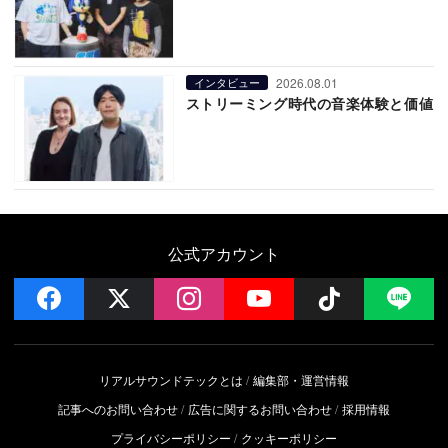
2026.08.01
インタビュー
ストリーミング時代の音楽体験と価値
公式アカウント
facebook
x
instagram
YouTube
Follow on 
LI
リアルサウンドテックとは
編集部・運営情報
記事へのお問い合わせ
広告に関するお問い合わせ
採用情報
プライバシーポリシー
クッキーポリシー