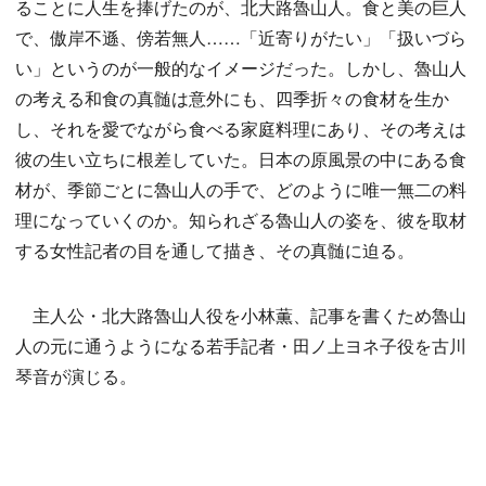
ることに人生を捧げたのが、北大路魯山人。食と美の巨人
で、傲岸不遜、傍若無人……「近寄りがたい」「扱いづら
い」というのが一般的なイメージだった。しかし、魯山人
の考える和食の真髄は意外にも、四季折々の食材を生か
し、それを愛でながら食べる家庭料理にあり、その考えは
彼の生い立ちに根差していた。日本の原風景の中にある食
材が、季節ごとに魯山人の手で、どのように唯一無二の料
理になっていくのか。知られざる魯山人の姿を、彼を取材
する女性記者の目を通して描き、その真髄に迫る。
主人公・北大路魯山人役を小林薫、記事を書くため魯山
人の元に通うようになる若手記者・田ノ上ヨネ子役を古川
琴音が演じる。