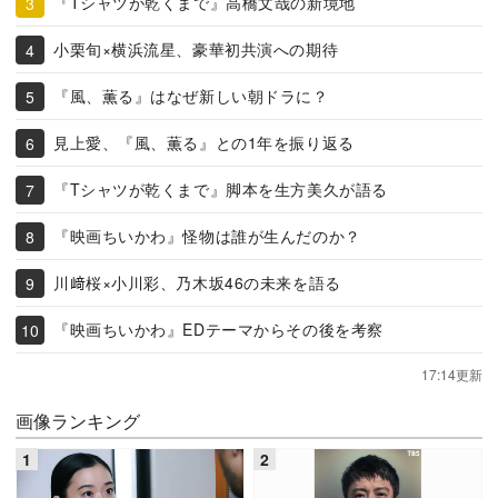
『Tシャツが乾くまで』高橋文哉の新境地
小栗旬×横浜流星、豪華初共演への期待
『風、薫る』はなぜ新しい朝ドラに？
見上愛、『風、薫る』との1年を振り返る
『Tシャツが乾くまで』脚本を生方美久が語る
『映画ちいかわ』怪物は誰が生んだのか？
川﨑桜×小川彩、乃木坂46の未来を語る
『映画ちいかわ』EDテーマからその後を考察
17:14更新
画像ランキング