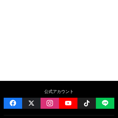
公式アカウント
facebook
x
instagram
YouTube
Follow on 
LI