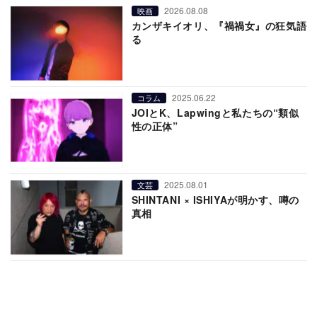
2026.08.08
映画
カンザキイオリ、『禍禍女』の狂気語
る
2025.06.22
コラム
JOIとK、Lapwingと私たちの“類似
性の正体”
2025.08.01
文芸
SHINTANI × ISHIYAが明かす、噂の
真相