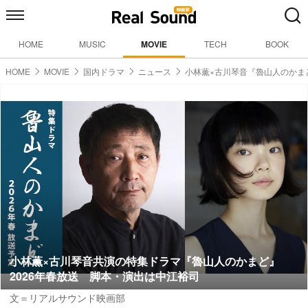
HOME
MUSIC
MOVIE
TECH
BOOK
HOME
MOVIE
国内ドラマ
ニュース
小林薫×古川琴音『魯山人のかま
小林薫×古川琴音共演の特集ドラマ『魯山人のかまど』
2026年春放送 脚本・演出は中江裕司
文＝リアルサウンド映画部