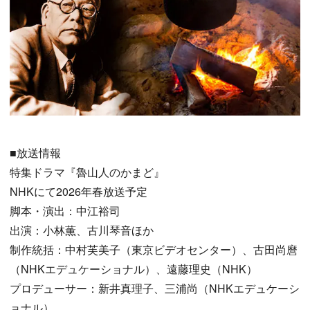
■放送情報
特集ドラマ『魯山人のかまど』
NHKにて2026年春放送予定
脚本・演出：中江裕司
出演：小林薫、古川琴音ほか
制作統括：中村芙美子（東京ビデオセンター）、古田尚麿
（NHKエデュケーショナル）、遠藤理史（NHK）
プロデューサー：新井真理子、三浦尚（NHKエデュケーシ
ョナル）