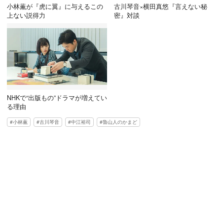
小林薫が『虎に翼』に与えるこの
古川琴音×横田真悠『言えない秘
上ない説得力
密』対談
NHKで“出版もの”ドラマが増えてい
る理由
小林薫
古川琴音
中江裕司
魯山人のかまど