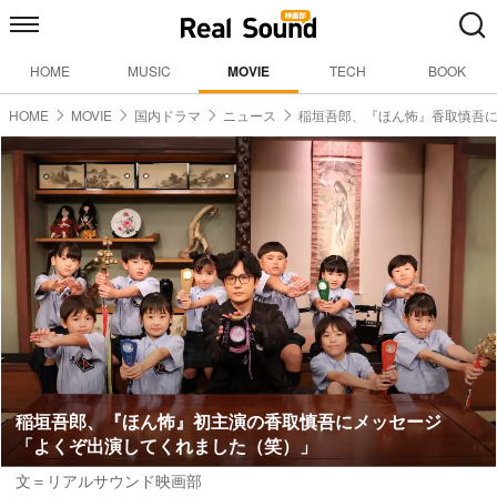
HOME
MUSIC
MOVIE
TECH
BOOK
HOME
MOVIE
国内ドラマ
ニュース
稲垣吾郎、『ほん怖』香取慎吾
稲垣吾郎、『ほん怖』初主演の香取慎吾にメッセージ
「よくぞ出演してくれました（笑）」
文＝リアルサウンド映画部