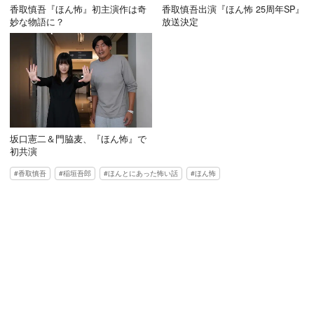
香取慎吾『ほん怖』初主演作は奇
香取慎吾出演『ほん怖 25周年SP』
妙な物語に？
放送決定
坂口憲二＆門脇麦、『ほん怖』で
初共演
香取慎吾
稲垣吾郎
ほんとにあった怖い話
ほん怖