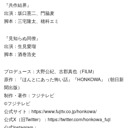
『共作結界』
出演：坂口憲二、門脇麦
脚本：三宅隆太、穂科エミ
『見知らぬ同僚』
出演：生見愛瑠
脚本：酒巻浩史
プロデュース：大野公紀、古郡真也（FILM）
原作：『ほんとにあった怖い話』『HONKOWA』（朝日新
聞出版）
制作・著作：フジテレビ
©︎フジテレビ
公式サイト：https://www.fujitv.co.jp/honkowa/
公式X（旧Twitter）：https://twitter.com/honkowa_fuji
公式Instagram：