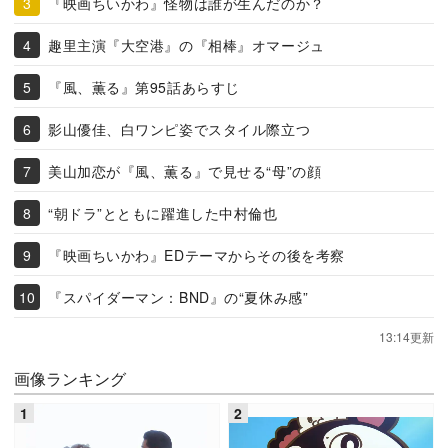
『映画ちいかわ』怪物は誰が生んだのか？
趣里主演『大空港』の『相棒』オマージュ
『風、薫る』第95話あらすじ
影山優佳、白ワンピ姿でスタイル際立つ
美山加恋が『風、薫る』で見せる“母”の顔
“朝ドラ”とともに躍進した中村倫也
『映画ちいかわ』EDテーマからその後を考察
『スパイダーマン：BND』の“夏休み感”
13:14更新
画像ランキング