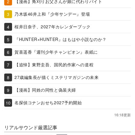
【漫画】角刈りお父さんが娘に代わりバイト
乃木坂46井上和『少年サンデー』登場
桜井日奈子、2027年カレンダーブック
『HUNTER×HUNTER』はもはや小説なのか？
賀喜遥香『週刊少年チャンピオン』表紙に
【追悼】東野圭吾、国民的作家への道程
27歳編集長が描くミステリマガジンの未来
【漫画】同姓の同性と偽装夫婦
名探偵コナンおせち2027予約開始
16:18更新
リアルサウンド厳選記事