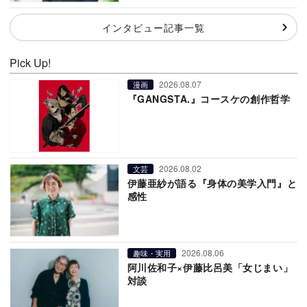
インタビュー記事一覧
Pick Up!
2026.08.07
漫画
『GANGSTA.』コースケの創作哲学
2026.08.02
文芸
伊藤亜紗が語る『身体の美学入門』と
感性
2026.08.06
趣味・実用
阿川佐和子×伊藤比呂美「女じまい」
対談