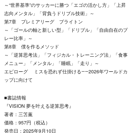
～“世界基準”のサッカーに勝つ「エゴの活かし方」「上昇
志向メンタル」「背負うドリブル技術」～
第7章 プレミアリーグ ブライトン
～「ゴールの軸と新しい型」「ドリブル」「自由自在のプ
レー比率」～
第8章 僕を作るメソッド
～「逆算思考法」「フィジカル・トレーニング法」「食事
メニュー」「メンタル」「睡眠」「走り」～
エピローグ ミスを恐れず仕掛ける――2026年ワールドカ
ップに向けて
■書誌情報
『VISION 夢を叶える逆算思考』
著者：三笘薫
価格：957円（税込）
発売日：2025年9月10日