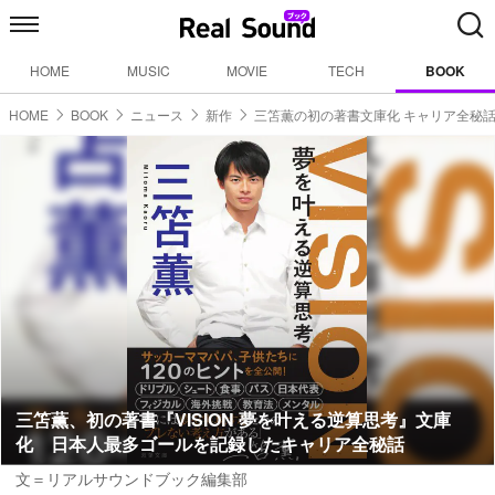
HOME
MUSIC
MOVIE
TECH
BOOK
HOME
BOOK
ニュース
新作
三笘薫の初の著書文庫化 キャリア全秘
三笘薫、初の著書『VISION 夢を叶える逆算思考』文庫
化 日本人最多ゴールを記録したキャリア全秘話
文＝リアルサウンドブック編集部