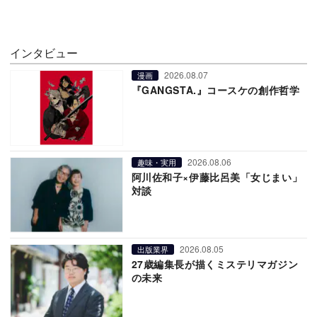
インタビュー
2026.08.07
漫画
『GANGSTA.』コースケの創作哲学
2026.08.06
趣味・実用
阿川佐和子×伊藤比呂美「女じまい」
対談
2026.08.05
出版業界
27歳編集長が描くミステリマガジン
の未来