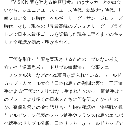
『VISION 夢を叶える逆算思考』ではサッカーとの出会
いから、ジュニアユース・ユース時代、筑波大学時代、川
崎フロンターレ時代、ベルギーリーグ・サン＝ジロワーズ
時代、そして現在の世界最高峰のプレミアリーグ・ブライ
トンで日本人最多ゴールを記録した現在に至るまでのキャ
リア全秘話が初めて明かされる。
三笘を形作った夢を実現させるための「ブレない考え
方」や「逆算思考」「ドリブル練習法」「食事メニュー」
「メンタル法」などの120項目が語られている。ワールド
カップ・カタール大会「日本代表」の激闘の裏で、三笘選
手による“三笘の1ミリ”はなぜ生まれたのか？ 同選手はこ
のプレーにより多くの日本人たちに何を伝えたかったの
か。森保監督との涙で語り合った抱擁秘話や、決勝戦で観
たアルゼンチン代表のメッシ選手やフランス代表のエムバ
ペ選手のドリブル分析、日本サッカーがワールドカップで