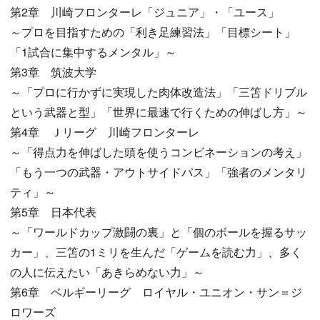
第2章 川崎フロンターレ「ジュニア」・「ユース」
～プロを目指すための「利き足練習法」「目標シート」
「1試合に集中するメンタル」～
第3章 筑波大学
～「プロに行かずに実現した肉体改造法」「三笘ドリブル
という武器と型」「世界に最速で行くための伸ばし方」～
第4章 Ｊリーグ 川崎フロンターレ
～「得点力を伸ばした頭を使うコンビネーションの考え」
「もう一つの武器・アウトサイドパス」「強者のメンタリ
ティ」～
第5章 日本代表
～「ワールドカップ激闘の裏」と「個のボールを握るサッ
カー」、三笘の1ミリを生んだ「ゲームを読む力」、多く
の人に伝えたい「あきらめない力」～
第6章 ベルギーリーグ ロイヤル・ユニオン・サン＝ジ
ロワーズ