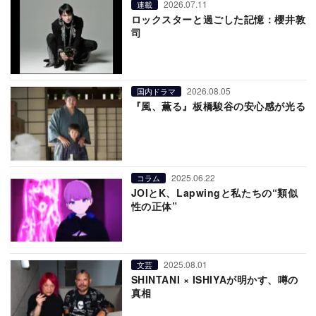
2026.07.11
連載
ロックスターと過ごした記憶：櫻井敦
司
2026.08.05
国内ドラマ
『風、薫る』板橋駿谷の安心感が光る
2025.06.22
コラム
JOIとK、Lapwingと私たちの“類似
性の正体”
2025.08.01
文芸
SHINTANI × ISHIYAが明かす、噂の
真相