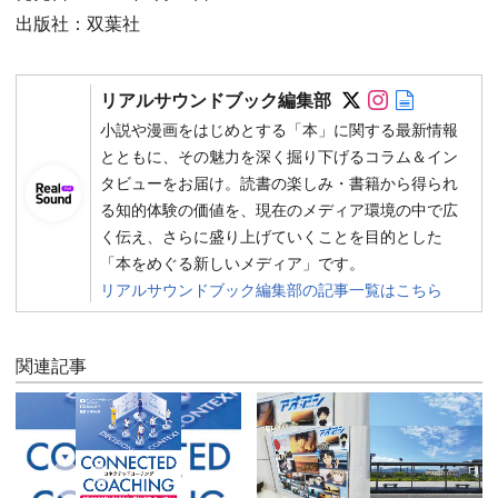
出版社：双葉社
Follow on SN
Follow on 
Author w
リアルサウンドブック編集部
小説や漫画をはじめとする「本」に関する最新情報
とともに、その魅力を深く掘り下げるコラム＆イン
タビューをお届け。読書の楽しみ・書籍から得られ
る知的体験の価値を、現在のメディア環境の中で広
く伝え、さらに盛り上げていくことを目的とした
「本をめぐる新しいメディア」です。
リアルサウンドブック編集部の記事一覧はこちら
関連記事