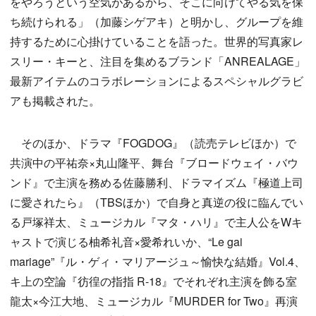
をやろうという空気があるから、そこに向けてやる気を保
ち続けられる」（加藤シゲアキ）と明かし、グループを維
持するために心掛けていることを語った。世界的写真家レ
スリー・キーと、注目を集めるブランド「ANREALAGE」
最新アイテムのコラボレーションによるスペシャルグラビ
アも掲載された。
そのほか、ドラマ『FOGDOG』（読売テレビほか）で
共演中の平祐奈×丸山隆平、舞台『ブロードウェイ・バウ
ンド』で主演を務める佐藤勝利、ドラマイズム『極道上司
に愛されたら』（TBSほか）で自身と真逆の役に臨んでい
る戸塚祥太、ミュージカル『マタ・ハリ』で主人公をWキ
ャストで演じる柚希礼音×愛希れいか、“Le gai
mariage”『ル・ゲィ・マリアージュ～愉快な結婚』Vol.4、
キ上の空論『彷徨の指指 R-18』でそれぞれ主演を飾る室
龍太×今江大地、ミュージカル『MURDER for Two』再演