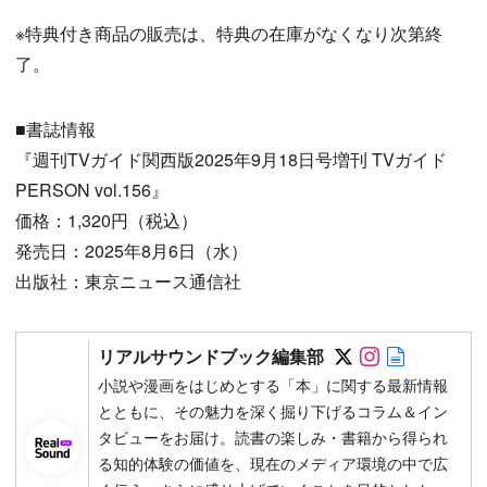
※特典付き商品の販売は、特典の在庫がなくなり次第終
了。
■書誌情報
『週刊TVガイド関西版2025年9月18日号増刊 TVガイド
PERSON vol.156』
価格：1,320円（税込）
発売日：2025年8月6日（水）
出版社：東京ニュース通信社
Follow on SN
Follow on 
Author w
リアルサウンドブック編集部
小説や漫画をはじめとする「本」に関する最新情報
とともに、その魅力を深く掘り下げるコラム＆イン
タビューをお届け。読書の楽しみ・書籍から得られ
る知的体験の価値を、現在のメディア環境の中で広