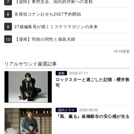
【追悼】東野圭吾、国民的作家への道程
名探偵コナンおせち2027予約開始
27歳編集長が描くミステリマガジンの未来
【漫画】同姓の同性と偽装夫婦
18:18更新
リアルサウンド厳選記事
2026.07.11
連載
ロックスターと過ごした記憶：櫻井敦
司
2026.08.05
国内ドラマ
『風、薫る』板橋駿谷の安心感が光る