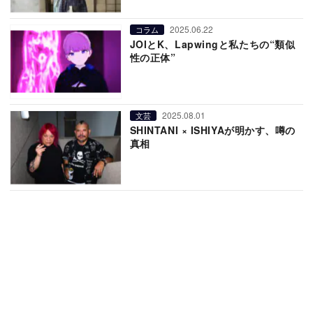
2025.06.22
コラム
JOIとK、Lapwingと私たちの“類似
性の正体”
2025.08.01
文芸
SHINTANI × ISHIYAが明かす、噂の
真相