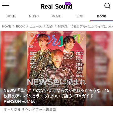
HOME
MUSIC
MOVIE
TECH
BOOK
HOME
BOOK
ニュース
新作
NEWS、15枚目アルバムとライブにつ
NEWS「見たことのないようなものが作れるだろうな」15
枚目のアルバムとライブについて語る『TVガイド
PERSON vol.156』
文＝リアルサウンドブック編集部