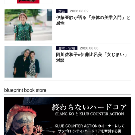
2026.08.02
文芸
伊藤亜紗が語る『身体の美学入門』と
感性
2026.08.06
趣味・実用
阿川佐和子×伊藤比呂美「女じまい」
対談
blueprint book store