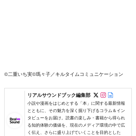
©二重いち実©瑪々子／キルタイムコミュニケーション
Follow on SN
Follow on 
Author w
リアルサウンドブック編集部
小説や漫画をはじめとする「本」に関する最新情報
とともに、その魅力を深く掘り下げるコラム＆イン
タビューをお届け。読書の楽しみ・書籍から得られ
る知的体験の価値を、現在のメディア環境の中で広
く伝え、さらに盛り上げていくことを目的とした