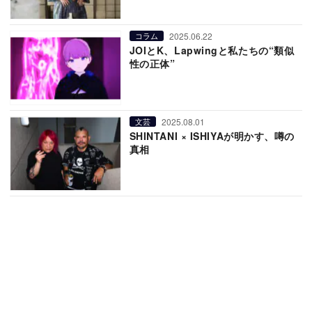
2025.06.22
コラム
JOIとK、Lapwingと私たちの“類似
性の正体”
2025.08.01
文芸
SHINTANI × ISHIYAが明かす、噂の
真相