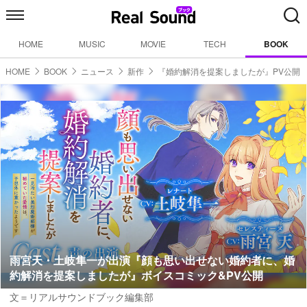
HOME
MUSIC
MOVIE
TECH
BOOK
HOME
BOOK
ニュース
新作
『婚約解消を提案しましたが』PV公開
雨宮天・土岐隼一が出演『顔も思い出せない婚約者に、婚
約解消を提案しましたが』ボイスコミック&PV公開
文＝リアルサウンドブック編集部