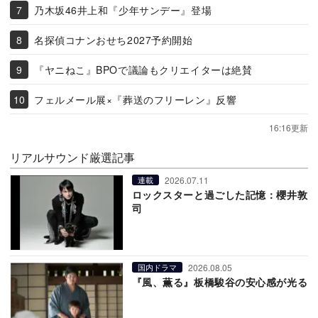
乃木坂46井上和『少年サンデー』登場
名探偵コナンおせち2027予約開始
『ヤニねこ』BPOで議論もクリエイターは絶賛
フェルメール展×『葬送のフリーレン』反響
16:16更新
リアルサウンド厳選記事
2026.07.11
連載
ロックスターと過ごした記憶：櫻井敦
司
2026.08.05
国内ドラマ
『風、薫る』板橋駿谷の安心感が光る