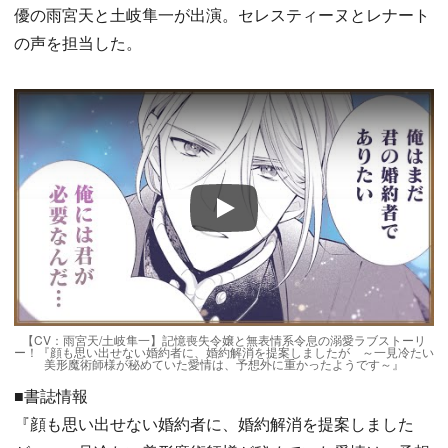
優の雨宮天と土岐隼一が出演。セレスティーヌとレナート
の声を担当した。
Play
【CV：雨宮天/土岐隼一】記憶喪失令嬢と無表情系令息の溺愛ラブストーリ
ー！『顔も思い出せない婚約者に、婚約解消を提案しましたが ～一見冷たい
美形魔術師様が秘めていた愛情は、予想外に重かったようです～』
■書誌情報
『顔も思い出せない婚約者に、婚約解消を提案しました