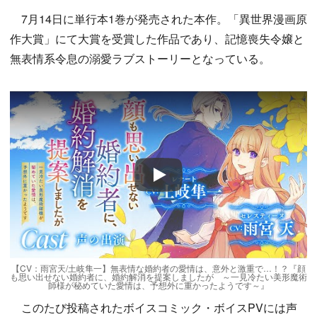
7月14日に単行本1巻が発売された本作。「異世界漫画原
作大賞」にて大賞を受賞した作品であり、記憶喪失令嬢と
無表情系令息の溺愛ラブストーリーとなっている。
Play
【CV：雨宮天/土岐隼一】無表情な婚約者の愛情は、意外と激重で…！？『顔
も思い出せない婚約者に、婚約解消を提案しましたが ～一見冷たい美形魔術
師様が秘めていた愛情は、予想外に重かったようです～』
このたび投稿されたボイスコミック・ボイスPVには声