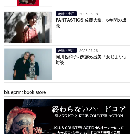
2026.08.08
趣味・実用
FANTASTICS 佐藤大樹、6年間の成
長
2026.08.06
趣味・実用
阿川佐和子×伊藤比呂美「女じまい」
対談
blueprint book store