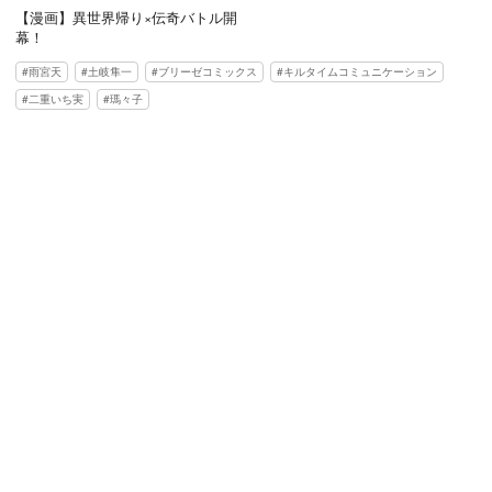
【漫画】異世界帰り×伝奇バトル開
幕！
雨宮天
土岐隼一
ブリーゼコミックス
キルタイムコミュニケーション
二重いち実
瑪々子