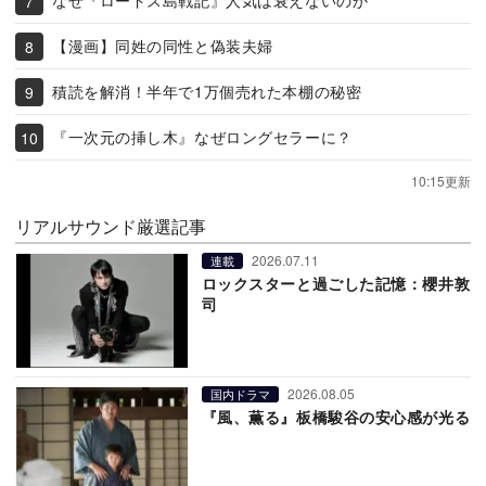
なぜ『ロードス島戦記』人気は衰えないのか
【漫画】同姓の同性と偽装夫婦
積読を解消！半年で1万個売れた本棚の秘密
『一次元の挿し木』なぜロングセラーに？
10:15更新
リアルサウンド厳選記事
2026.07.11
連載
ロックスターと過ごした記憶：櫻井敦
司
2026.08.05
国内ドラマ
『風、薫る』板橋駿谷の安心感が光る