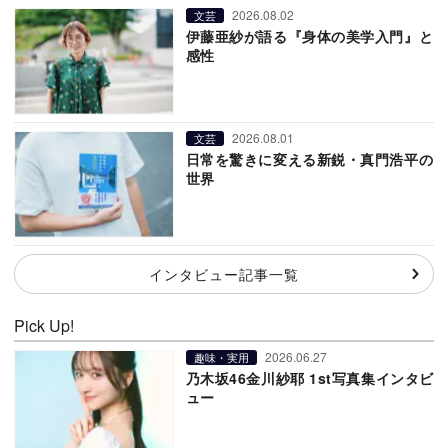
2026.08.02
文芸
伊藤亜紗が語る『身体の美学入門』と
感性
2026.08.01
文芸
日常を驚きに変える新鋭・真門浩平の
世界
インタビュー記事一覧
Pick Up!
2026.06.27
趣味・実用
乃木坂46金川紗耶 1st写真集インタビ
ュー