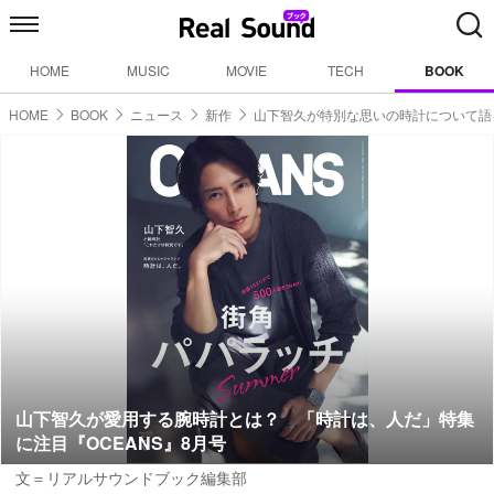
HOME
MUSIC
MOVIE
TECH
BOOK
HOME
BOOK
ニュース
新作
山下智久が特別な思いの時計について語
山下智久が愛用する腕時計とは？ 「時計は、人だ」特集
に注目『OCEANS』8月号
文＝リアルサウンドブック編集部