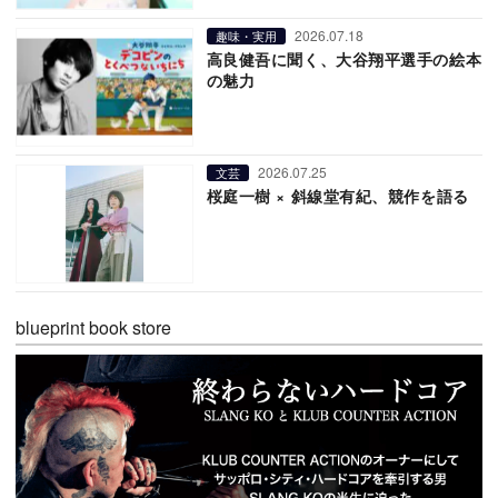
2026.07.18
趣味・実用
高良健吾に聞く、大谷翔平選手の絵本
の魅力
2026.07.25
文芸
桜庭一樹 × 斜線堂有紀、競作を語る
blueprint book store