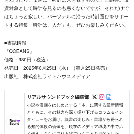
資対象として時計を見るのも悪くないですが、それだけで
はちょっと寂しい。パーソナルに沿った時計選びをサポー
トする特集「時計は、人だ」も、ぜひお楽しみください。
■書誌情報
『OCEANS』
価格：980円（税込）
発売日：2025年6月25日（水）（毎月25日発売）
出版社：株式会社ライトハウスメディア
Follow on SN
Follow on 
Author w
リアルサウンドブック編集部
小説や漫画をはじめとする「本」に関する最新情報
とともに、その魅力を深く掘り下げるコラム＆イン
タビューをお届け。読書の楽しみ・書籍から得られ
る知的体験の価値を、現在のメディア環境の中で広
く伝え、さらに盛り上げていくことを目的とした