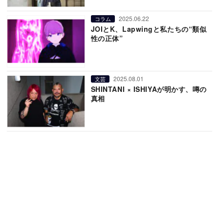
2025.06.22
コラム
JOIとK、Lapwingと私たちの“類似
性の正体”
2025.08.01
文芸
SHINTANI × ISHIYAが明かす、噂の
真相