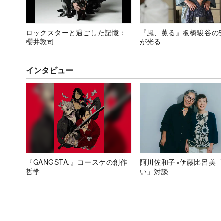
ロックスターと過ごした記憶：
『風、薫る』板橋駿谷の
櫻井敦司
が光る
インタビュー
『GANGSTA.』コースケの創作
阿川佐和子×伊藤比呂美
哲学
い」対談