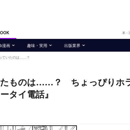
BOOK
本・
eb漫画
趣味・実用
出版業界
っていたのは……？
いたものは……？ ちょっぴりホ
ケータイ電話』