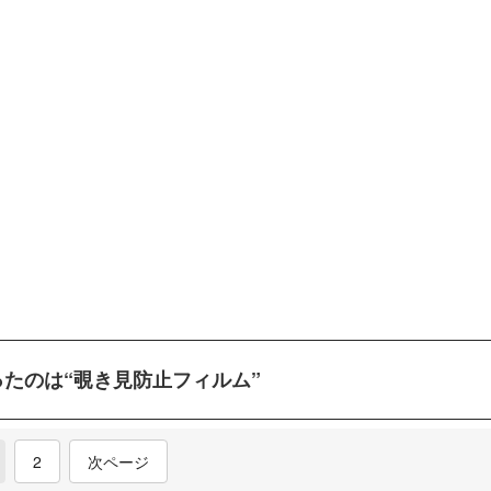
たのは“覗き見防止フィルム”
current)
2
次ページ