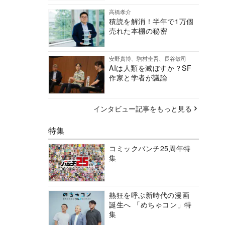
高橋孝介
積読を解消！半年で1万個
売れた本棚の秘密
安野貴博、駒村圭吾、長谷敏司
AIは人類を滅ぼすか？SF
作家と学者が議論
インタビュー記事をもっと見る
特集
コミックバンチ25周年特
集
熱狂を呼ぶ新時代の漫画
誕生へ 「めちゃコン」特
集