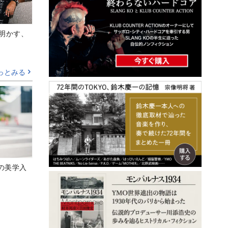
Aが明かす、
っとみる
の美学入