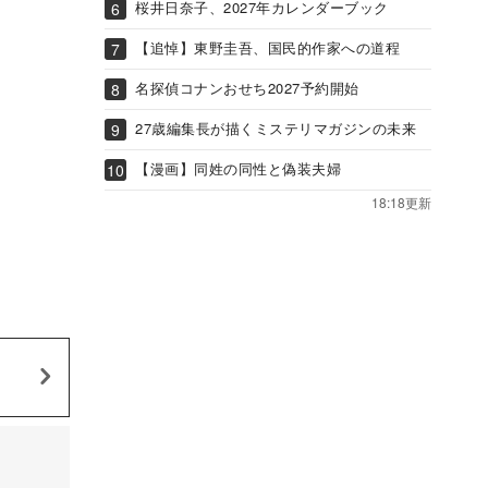
桜井日奈子、2027年カレンダーブック
【追悼】東野圭吾、国民的作家への道程
名探偵コナンおせち2027予約開始
27歳編集長が描くミステリマガジンの未来
【漫画】同姓の同性と偽装夫婦
18:18更新