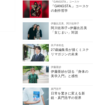
『GANGSTA.』コースケ
『GANGSTA.』コースケ
の創作哲学
伊藤比呂美、阿川佐和子
阿川佐和子×伊藤比呂美
「女じまい」対談
井戸本幹也
27歳編集長が描くミステ
リマガジンの未来
伊藤亜紗
伊藤亜紗が語る『身体の
美学入門』と感性
真門浩平
日常を驚きに変える新
鋭・真門浩平の世界