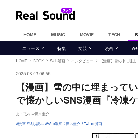
HOME
MUSIC
MOVIE
TECH
ニュース
特集
文芸
漫画
W
HOME
BOOK
Web漫画
インタビュー
【漫画】雪の中に埋ま
2025.03.03 06:55
【漫画】雪の中に埋まって
で懐かしいSNS漫画『冷凍
文・取材＝青木圭介
漫画
試し読み
Web漫画
青木圭介
Twitter漫画