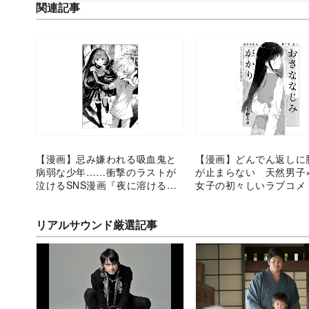
関連記事
【漫画】忌み嫌われる吸血鬼と
【漫画】どんでん返しに
病弱な少年……衝撃のラストが
が止まらない 天然男子
泣けるSNS漫画『夜に溶けるブ
女子の初々しいラブコメ
ルー』
ななじみがかり』
リアルサウンド厳選記事