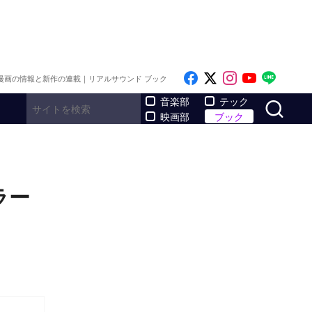
Like on Facebook
Follow on x
Follow on I
Follow o
Follo
漫画の情報と新作の連載｜リアルサウンド ブック
サ
音楽部
テック
映画部
ブック
ラー