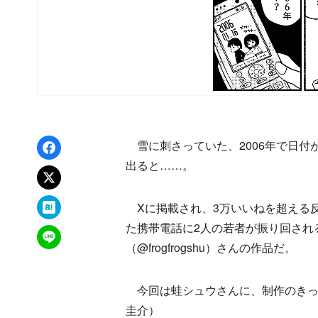
Facebookでシェア
雪に刺さっていた、2006年で日付
出ると……。
xでポスト
はてなブックマーク
Xに掲載され、3万いいねを超える
た携帯電話に2人の若者が振り回され
LINEで送る
（@frogfrogshu）さんの作品だ。
今回は蛙シュウさんに、制作のきっ
圭介）