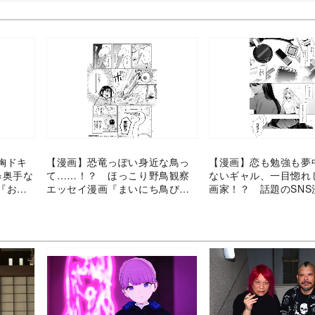
胸ドキ
【漫画】恐竜っぽい身近な鳥っ
【漫画】恋も勉強も夢
×奥手な
て……！？ ほっこり野鳥観察
ないギャル、一目惚れ
『おさ
エッセイ漫画『まいにち鳥びよ
画家！？ 話題のSNS
り』
のララ』