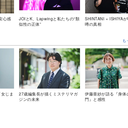
安心感
JOIとK、Lapwingと私たちの“類
SHINTANI × ISHIY
似性の正体”
噂の真相
も
「女じま
27歳編集長が描くミステリマガ
伊藤亜紗が語る『身体
ジンの未来
門』と感性