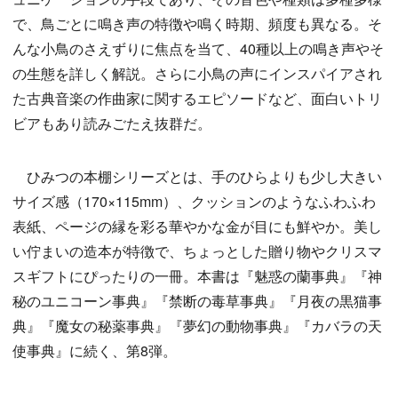
で、鳥ごとに鳴き声の特徴や鳴く時期、頻度も異なる。そ
んな小鳥のさえずりに焦点を当て、40種以上の鳴き声やそ
の生態を詳しく解説。さらに小鳥の声にインスパイアされ
た古典音楽の作曲家に関するエピソードなど、面白いトリ
ビアもあり読みごたえ抜群だ。
ひみつの本棚シリーズとは、手のひらよりも少し大きい
サイズ感（170×115mm）、クッションのようなふわふわ
表紙、ページの縁を彩る華やかな金が目にも鮮やか。美し
い佇まいの造本が特徴で、ちょっとした贈り物やクリスマ
スギフトにぴったりの一冊。本書は『魅惑の蘭事典』『神
秘のユニコーン事典』『禁断の毒草事典』『月夜の黒猫事
典』『魔女の秘薬事典』『夢幻の動物事典』『カバラの天
使事典』に続く、第8弾。