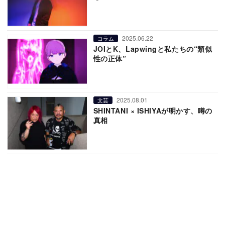
2025.06.22
コラム
JOIとK、Lapwingと私たちの“類似
性の正体”
2025.08.01
文芸
SHINTANI × ISHIYAが明かす、噂の
真相