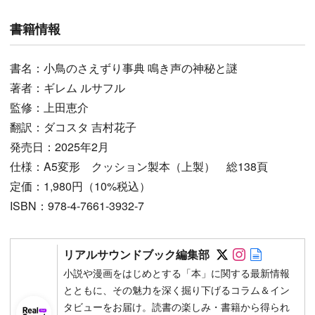
書籍情報
書名：小鳥のさえずり事典 鳴き声の神秘と謎
著者：ギレム ルサフル
監修：上田恵介
翻訳：ダコスタ 吉村花子
発売日：2025年2月
仕様：A5変形 クッション製本（上製） 総138頁
定価：1,980円（10%税込）
ISBN：978-4-7661-3932-7
Follow on SN
Follow on 
Author w
リアルサウンドブック編集部
小説や漫画をはじめとする「本」に関する最新情報
とともに、その魅力を深く掘り下げるコラム＆イン
タビューをお届け。読書の楽しみ・書籍から得られ