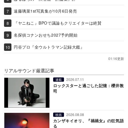
遠藤璃菜1st写真集が10月6日発売
『ヤニねこ』BPOで議論もクリエイターは絶賛
名探偵コナンおせち2027予約開始
円谷プロ『全ウルトラマン記録大鑑』
01:16更新
リアルサウンド厳選記事
2026.07.11
連載
ロックスターと過ごした記憶：櫻井敦
司
2026.08.08
映画
カンザキイオリ、『禍禍女』の狂気語
る