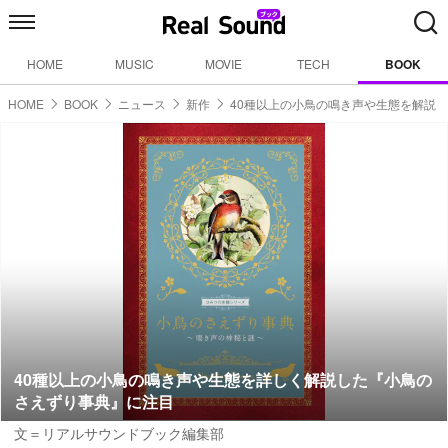
HOME
MUSIC
MOVIE
TECH
BOOK
HOME
BOOK
ニュース
新作
40種以上の小鳥の鳴き声や生態を解説
40種以上の小鳥の鳴き声や生態を詳しく解説した『小鳥の
さえずり事典』に注目
文＝リアルサウンドブック編集部