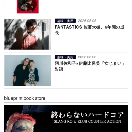
2026.08.08
趣味・実用
FANTASTICS 佐藤大樹、6年間の成
長
2026.08.06
趣味・実用
阿川佐和子×伊藤比呂美「女じまい」
対談
blueprint book store