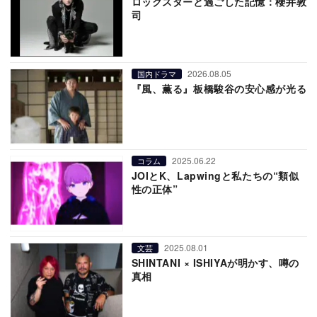
ロックスターと過ごした記憶：櫻井敦
司
2026.08.05
国内ドラマ
『風、薫る』板橋駿谷の安心感が光る
2025.06.22
コラム
JOIとK、Lapwingと私たちの“類似
性の正体”
2025.08.01
文芸
SHINTANI × ISHIYAが明かす、噂の
真相