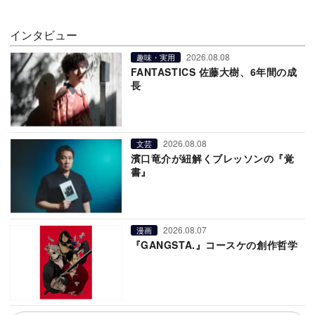
インタビュー
2026.08.08
趣味・実用
FANTASTICS 佐藤大樹、6年間の成
長
2026.08.08
文芸
濱口竜介が紐解くブレッソンの『覚
書』
2026.08.07
漫画
『GANGSTA.』コースケの創作哲学