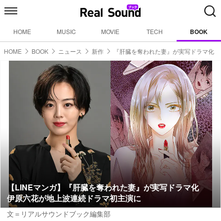
HOME
MUSIC
MOVIE
TECH
BOOK
HOME
BOOK
ニュース
新作
『肝臓を奪われた妻』が実写ドラマ化
【LINEマンガ】『肝臓を奪われた妻』が実写ドラマ化
伊原六花が地上波連続ドラマ初主演に
文＝リアルサウンドブック編集部