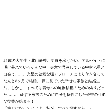
21歳の大学生・北山優香。学費を稼ぐため、アルバイトに
明け暮れているそんな中、失意で号泣している中村光星と
出会う……。光星の健気な猛アプローチにより付き合って
なんと3ヶ月で結婚。 夢に見ていた幸せな家族と結婚生
活。しかし、すべては義母への臓器移植のための偽りだっ
た……。 愛する家族のために自分を犠牲にした優香の壮絶
な復讐が始まる！
「幸せになっていいよ。私が、すべて壊すから。」