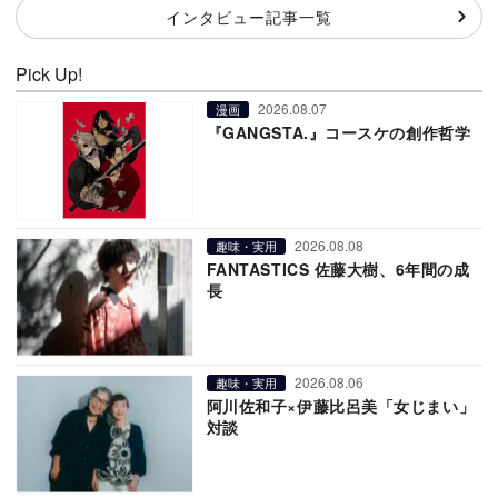
インタビュー記事一覧
Pick Up!
2026.08.07
漫画
『GANGSTA.』コースケの創作哲学
2026.08.08
趣味・実用
FANTASTICS 佐藤大樹、6年間の成
長
2026.08.06
趣味・実用
阿川佐和子×伊藤比呂美「女じまい」
対談