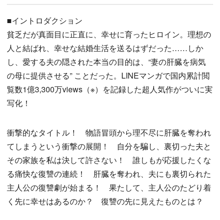
■イントロダクション
貧乏だが真面目に正直に、幸せに育ったヒロイン。理想の
人と結ばれ、幸せな結婚生活を送るはずだった……しか
し、愛する夫の隠された本当の目的は、“妻の肝臓を病気
の母に提供させる” ことだった。LINEマンガで国内累計閲
覧数1億3,300万views（※）を記録した超人気作がついに実
写化！
衝撃的なタイトル！ 物語冒頭から理不尽に肝臓を奪われ
てしまうという衝撃の展開！ 自分を騙し、裏切った夫と
その家族を私は決して許さない！ 誰しもが応援したくな
る痛快な復讐の連続！ 肝臓を奪われ、夫にも裏切られた
主人公の復讐劇が始まる！ 果たして、主人公のたどり着
く先に幸せはあるのか？ 復讐の先に見えたものとは？