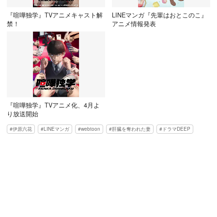
『喧嘩独学』TVアニメキャスト解
LINEマンガ『先輩はおとこのこ』
禁！
アニメ情報発表
『喧嘩独学』TVアニメ化、4月よ
り放送開始
伊原六花
LINEマンガ
webtoon
肝臓を奪われた妻
ドラマDEEP