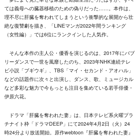
ては義母への臓器移植のための偽りだった……。本作は、
理不尽に肝臓を奪われてしまうという衝撃的な展開から壮
絶な復讐劇を描き、「LINEマンガ2022年間ランキング
（女性編）」では6位にランクインした人気作。
そんな本作の主人公・優香を演じるのは、2017年にバブ
リーダンスで一世を風靡したのち、2023年NHK連続テレ
ビ小説「ブギウギ」、TBS「マイ・セカンド・アオハル」
などの話題作に次々と出演し、ダンス、歌、ミュージカル
など多彩な魅力で今もっとも注目を集めている若手俳優・
伊原六花。
ドラマ「肝臓を奪われた妻」は、日本テレビ系火曜プラ
チナイト枠「ドラマDEEP」にて2024年4月2日（火）24
時24分より放送開始。原作webtoon『肝臓を奪われた妻』