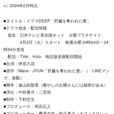
※）2024年2月時点
■タイトル：ドラマDEEP「肝臓を奪われた妻」
■ドラマ放送・配信情報
放送：日本テレビ系全国ネット 火曜プラチナイト
4月2日（火）スタート 毎週火曜 24時24分～24
時54分放送
配信：TVer、Hulu 毎話放送後配信開始
■出演：伊原六花
■原作：Mana・JYUN『肝臓を奪われた妻』（「LINEマン
ガ」連載）
■脚本：遠山絵梨香（癒やしのお隣さんには秘密がある）
■演出：中前勇児・二宮崇
■制作：下村忠文
■プロデュース：明石広人
■プロデューサー：桑原丈弥・秋元孝之（オフィスクレッ