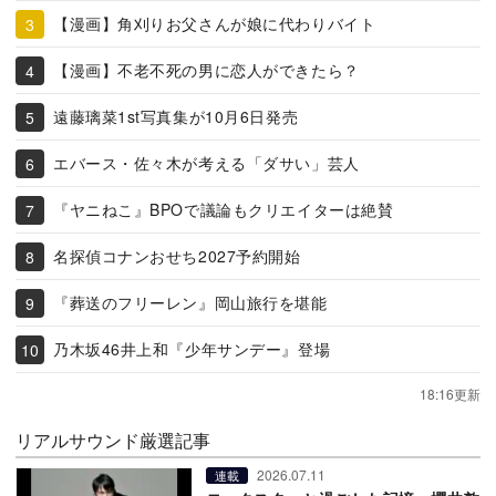
【漫画】角刈りお父さんが娘に代わりバイト
【漫画】不老不死の男に恋人ができたら？
遠藤璃菜1st写真集が10月6日発売
エバース・佐々木が考える「ダサい」芸人
『ヤニねこ』BPOで議論もクリエイターは絶賛
名探偵コナンおせち2027予約開始
『葬送のフリーレン』岡山旅行を堪能
乃木坂46井上和『少年サンデー』登場
18:16更新
リアルサウンド厳選記事
2026.07.11
連載