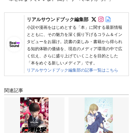
Follow on SN
Follow on 
Author w
リアルサウンドブック編集部
小説や漫画をはじめとする「本」に関する最新情報
とともに、その魅力を深く掘り下げるコラム＆イン
タビューをお届け。読書の楽しみ・書籍から得られ
る知的体験の価値を、現在のメディア環境の中で広
く伝え、さらに盛り上げていくことを目的とした
「本をめぐる新しいメディア」です。
リアルサウンドブック編集部の記事一覧はこちら
関連記事