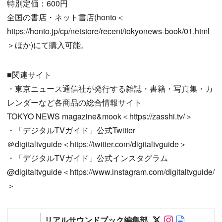
特別定価：600円
全国の書店・ネット書店(honto＜
https://honto.jp/cp/netstore/recent/tokyonews-book/01.html
＞ほか)にて購入可能。
■関連サイト
・東京ニュース通信社が発行する雑誌・書籍・写真集・カ
レンダーなど各商品の総合情報サイト
TOKYO NEWS magazine&mook＜https://zasshi.tv/＞
・「デジタルTVガイド」公式Twitter
＠digitaltvguide＜https://twitter.com/digitaltvguide＞
・「デジタルTVガイド」公式インスタグラム
@digitaltvguide＜https://www.instagram.com/digitaltvguide/
＞
Follow on SN
Follow on 
Author w
リアルサウンドブック編集部