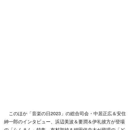
このほか「音楽の日2023」の総合司会・中居正広＆安住
紳一郎のインタビュー、浜辺美波＆要潤＆伊礼彼方が登場
の「らんまん」特集、有村架純＆細田佳央太が登場の「ど