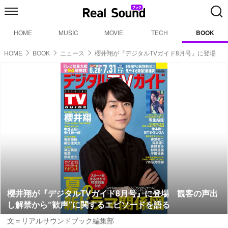
HOME
MUSIC
MOVIE
TECH
BOOK
HOME
BOOK
ニュース
櫻井翔が『デジタルTVガイド8月号』に登場
櫻井翔が『デジタルTVガイド8月号』に登場 観客の声出
し解禁から“歓声”に関するエピソードを語る
文＝リアルサウンドブック編集部