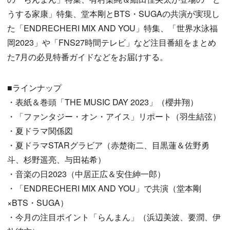
うする家康」特集、堂本剛とBTS・SUGAの共演が実現し
た「ENDRECHERI MIX AND YOU」特集、「世界水泳福
岡2023」や「FNS27時間テレビ」など注目番組をまとめ
た7月の必見特番ガイドなどをお届けする。
■ラインナップ
・表紙＆巻頭「THE MUSIC DAY 2023」（櫻井翔）
・「ファンタジー・オン・アイス」リポート（羽生結弦）
・夏ドラマ関係図
・夏ドラマSTARグラビア（赤楚衛二、目黒蓮＆佐野勇
斗、杉野遥亮、与田祐希）
・音楽の日2023（中居正広＆安住紳一郎）
・「ENDRECHERI MIX AND YOU」で共演（堂本剛
×BTS・SUGA）
・今月の注目ポイント「らんまん」（浜辺美波、要潤、伊