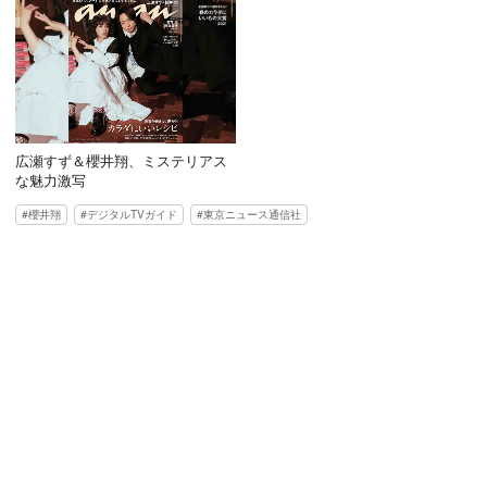
広瀬すず＆櫻井翔、ミステリアス
な魅力激写
櫻井翔
デジタルTVガイド
東京ニュース通信社