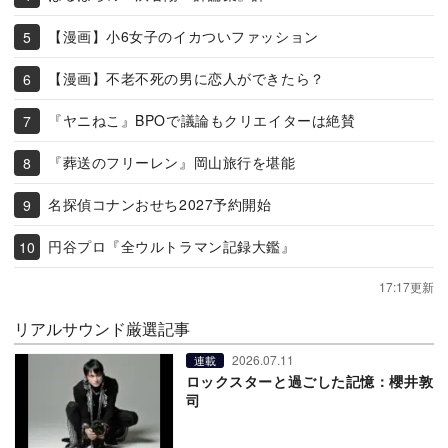
【漫画】小6女子のイカついファッション
【漫画】不老不死の男に恋人ができたら？
『ヤニねこ』BPOで議論もクリエイターは絶賛
『葬送のフリーレン』岡山旅行を堪能
名探偵コナンおせち2027予約開始
円谷プロ『全ウルトラマン記録大鑑』
17:17更新
リアルサウンド厳選記事
2026.07.11
連載
ロックスターと過ごした記憶：櫻井敦
司