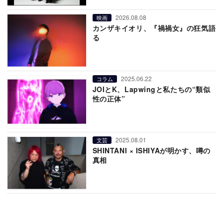
2026.08.08
映画
カンザキイオリ、『禍禍女』の狂気語
る
2025.06.22
コラム
JOIとK、Lapwingと私たちの“類似
性の正体”
2025.08.01
文芸
SHINTANI × ISHIYAが明かす、噂の
真相