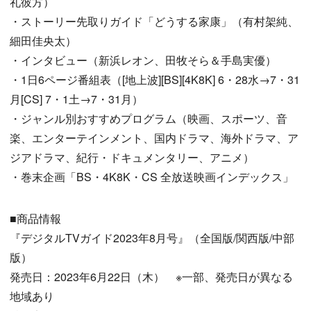
礼彼方）
・ストーリー先取りガイド「どうする家康」（有村架純、
細田佳央太）
・インタビュー（新浜レオン、田牧そら＆手島実優）
・1日6ページ番組表（[地上波][BS][4K8K] 6・28水→7・31
月[CS] 7・1土→7・31月）
・ジャンル別おすすめプログラム（映画、スポーツ、音
楽、エンターテインメント、国内ドラマ、海外ドラマ、ア
ジアドラマ、紀行・ドキュメンタリー、アニメ）
・巻末企画「BS・4K8K・CS 全放送映画インデックス」
■商品情報
『デジタルTVガイド2023年8月号』（全国版/関西版/中部
版）
発売日：2023年6月22日（木） ※一部、発売日が異なる
地域あり